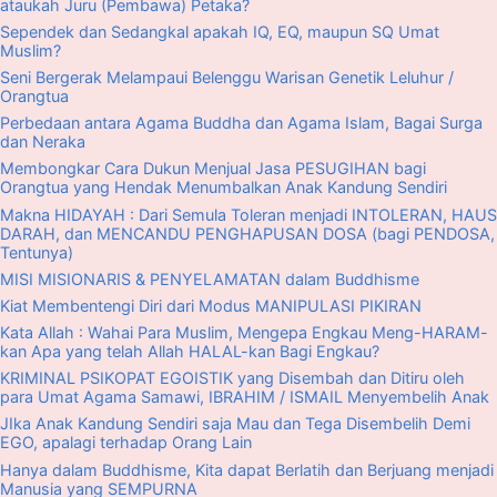
ataukah Juru (Pembawa) Petaka?
Sependek dan Sedangkal apakah IQ, EQ, maupun SQ Umat
Muslim?
Seni Bergerak Melampaui Belenggu Warisan Genetik Leluhur /
Orangtua
Perbedaan antara Agama Buddha dan Agama Islam, Bagai Surga
dan Neraka
Membongkar Cara Dukun Menjual Jasa PESUGIHAN bagi
Orangtua yang Hendak Menumbalkan Anak Kandung Sendiri
Makna HIDAYAH : Dari Semula Toleran menjadi INTOLERAN, HAUS
DARAH, dan MENCANDU PENGHAPUSAN DOSA (bagi PENDOSA,
Tentunya)
MISI MISIONARIS & PENYELAMATAN dalam Buddhisme
Kiat Membentengi Diri dari Modus MANIPULASI PIKIRAN
Kata Allah : Wahai Para Muslim, Mengepa Engkau Meng-HARAM-
kan Apa yang telah Allah HALAL-kan Bagi Engkau?
KRIMINAL PSIKOPAT EGOISTIK yang Disembah dan Ditiru oleh
para Umat Agama Samawi, IBRAHIM / ISMAIL Menyembelih Anak
JIka Anak Kandung Sendiri saja Mau dan Tega Disembelih Demi
EGO, apalagi terhadap Orang Lain
Hanya dalam Buddhisme, Kita dapat Berlatih dan Berjuang menjadi
Manusia yang SEMPURNA