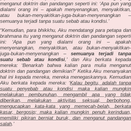
menganut doktrin dan pandangan seperti ini: ‘Apa pun yang
dialami orang ini – apakah menyenangkan, menyakitkan,
atau bukan-menyakitkan-juga-bukan-menyenangkan –
semuanya terjadi tanpa suatu sebab atau kondisi.’
“Kemudian, para bhikkhu, Aku mendatangi para petapa dan
brahmana itu yang menganut doktrin dan pandangan seperti
ini: ‘Apa pun yang dialami orang ini – apakah
menyenangkan, menyakitkan, atau bukan-menyakitkan-
juga-bukan-menyenangkan –
semuanya terjadi tanpa
suatu sebab atau kondisi
,’ dan Aku berkata kepad
mereka: ‘Benarkah bahwa kalian para mulia menganut
doktrin dan pandangan demikian?’ Ketika Aku menanyakan
hal ini kepada mereka, mereka menegaskannya. Kemudian
Aku berkata kepada mereka: ‘
Kalau begitu, adalah tanp
suatu penyebab atau kondisi maka kalian mungkin
melakukan pembunuhan, mengambil apa yang tidak
diberikan, melakukan aktivitas seksual, berbohong,
mengucapkan kata-kata yang memecah-belah, berkata
kasar, bergosip; maka kalian mungkin penuh kerinduan,
memiliki pikiran berniat buruk, dan menganut pandangan
salah
.’