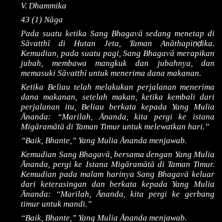
V. Dhammika
43 (1) Nāga
Pada suatu ketika Sang Bhagavā sedang menetap di
ṇḍ
Sāvatthī di Hutan Jeta, Taman Anāthapi
ika.
Kemudian, pada suatu pagi, Sang Bhagavā merapikan
jubah, membawa mangkuk dan jubahnya, dan
memasuki Sāvatthī untuk menerima dana makanan.
Ketika Beliau telah melakukan perjalanan menerima
dana makanan, setelah makan, ketika kembali dari
perjalanan itu, Beliau berkata kepada Yang Mulia
Ānanda: “Marilah, Ānanda, kita pergi ke istana
Migāramātā di Taman Timur untuk melewatkan hari.”
”Baik, Bhante,” Yang Mulia Ānanda menjawab.
Kemudian Sang Bhagavā, bersama dengan Yang Mulia
Ānanda, pergi ke Istana Migāramātā di Taman Timur.
Kemudian pada malam harinya Sang Bhagavā keluar
dari keterasingan dan berkata kepada Yang Mulia
Ānanda: “Marilah, Ānanda, kita pergi ke gerbang
timur untuk mandi.”
“Baik, Bhante,” Yang Mulia Ānanda menjawab.