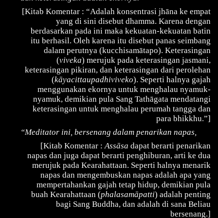
[Kitab Komentar : “Adalah konsentrasi jhāna ke empat
yang di sini disebut dhamma. Karena dengan
berdasarkan pada ini maka kekuatan-kekuatan batin
itu berhasil. Oleh karena itu disebut panas seimbang
dalam perutnya (kucchisamātapo). Keterasingan
(
viveka
) merujuk pada keterasingan jasmani,
keterasingan pikiran, dan keterasingan dari perolehan
(
kāyacittaupadhiviveko
). Seperti halnya gajah
menggunakan ekornya untuk menghalau nyamuk-
nyamuk, demikian pula Sang Tathāgata mendatangi
keterasingan untuk menghalau perumah tangga dan
para bhikkhu.”]
“Meditator ini, bersenang dalam penarikan napas,
[Kitab Komentar :
Assāsa
dapat berarti penarikan
napas dan juga dapat berarti penghiburan, arti ke dua
merujuk pada Kearahattaan. Seperti halnya menarik
napas dan mengembuskan napas adalah apa yang
mempertahankan gajah tetap hidup, demikian pula
buah Kearahattaan (
phalasamāpatti
) adalah penting
bagi Sang Buddha, dan adalah di sana Beliau
bersenang.]