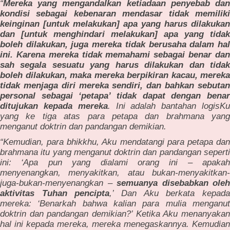
“
Mereka yang mengandalkan ketiadaan penyebab dan
kondisi sebagai kebenaran mendasar tidak memiliki
keinginan [untuk melakukan] apa yang harus dilakukan
dan [untuk menghindari melakukan] apa yang tidak
boleh dilakukan, juga mereka tidak berusaha dalam hal
ini. Karena mereka tidak memahami sebagai benar dan
sah segala sesuatu yang harus dilakukan dan tidak
boleh dilakukan, maka mereka berpikiran kacau, mereka
tidak menjaga diri mereka sendiri, dan bahkan sebutan
personal sebagai ‘petapa’ tidak dapat dengan benar
ditujukan kepada mereka
. Ini adalah bantahan logisK
yang ke tiga atas para petapa dan brahmana yang
menganut doktrin dan pandangan demikian.
“Kemudian, para bhikkhu, Aku mendatangi para petapa dan
brahmana itu yang menganut doktrin dan pandangan seperti
ini: ‘Apa pun yang dialami orang ini – apakah
menyenangkan, menyakitkan, atau bukan-menyakitkan-
juga-bukan-menyenangkan –
semuanya disebabkan oleh
aktivitas Tuhan pencipta
,’ Dan Aku berkata kepad
mereka: ‘Benarkah bahwa kalian para mulia menganut
doktrin dan pandangan demikian?’ Ketika Aku menanyakan
hal ini kepada mereka, mereka menegaskannya. Kemudian