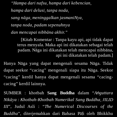
“Hampa dari nafsu, hampa dari kebencian,
hampa dari delusi, tanpa noda,
sang nāga, meninggalkan jasmaniNya,
tanpa noda, padam sepenuhnya
dan mencapai nibbāna akhir.”
[Kitab Komentar : Tanpa kayu api, api tidak dapat
terus menyala. Maka api ini dikatakan sebagai telah
padam. Nāga ini dikatakan telah mencapai nibbāna,
api ini dikatakan telah padam.]
Hanya
Nāga
yang dapat mengenali sesama
Nāga. Tidak
dapat seekor “cacing” mengenali siapa itu Nāga. Seekor
“cacing” kerdil hanya dapat mengenali sesama “cacing-
cacing” kerdil lainnya.
ṅ
SUMBER : khotbah
Sang Buddha
dalam “
A
guttara
Nikāya : Khotbah-Khotbah Numerikal Sang Buddha, JILID
III
”, Judul Asli : “
The Numerical Discourses of the
ḷ
Buddha
”, diterjemahkan dari Bahasa Pā
i oleh Bhikkhu