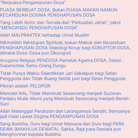
"Berpuasa Pengampunan Dosa"
PUASA BERBUAT DOSA, Bukan PUASA MAKAN NAMUN
KECANDUAN DOGMA PENGHAPUSAN DOSA
Yang Lebih Kotor dan Tercela dari “Perbuatan Jahat”, yakni
“MENCANDU PENGHAPUSAN DOSA”
Allah MALPRAKTEK terhadap Umat Muslim
Nikmatilah Kehidupan Spiritual, bukan Mabuk dan Kecanduan
PENGHAPUSAN DOSA (Ideologi Korup bagi KORUPTOR DOSA,
dimana Dosa-Dosa pun Dikorupsi)
Arogansi Religius PENDOSA Pemeluk Agama DOSA, Delusi
Superioritas Semu Orang Dungu
Tidak Punya Waktu Sejentikkan Jari Sekalipun bagi Setan
Penggoda dan Tidak Ruang Setitik pun bagi Setan Penggoda
Pikiran adalah PELOPOR
Mencela Iblis, Tidak Membuat Seseorang menjadi Suciwan.
Perilaku Mulia-Murni yang Membuat Seseorang menjadi Bersih-
Suci
Allah Melanggar Peraturan dan Larangannya Sendiri, Semuanya
jadi Halal Lewat Dogma PENGAMPUNAN DOSA
Sang Buddha, Guru bagi Umat Manusia dan Guru bagi PARA
DEWA (MAKHLUK DEWATA). Sakka, Raja para Dewata pun
Menghormat kepada Buddha