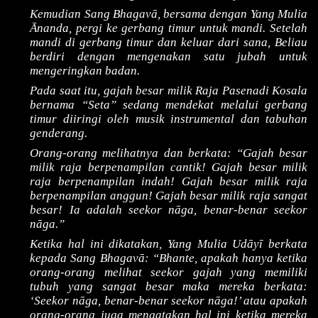
Kemudian Sang Bhagavā, bersama dengan Yang Mulia
Ānanda, pergi ke gerbang timur untuk mandi. Setelah
mandi di gerbang timur dan keluar dari sana, Beliau
berdiri dengan mengenakan satu jubah untuk
mengeringkan badan.
Pada saat itu, gajah besar milik Raja Pasenadi Kosala
bernama “Seta” sedang mendekat melalui gerbang
timur diiringi oleh musik instrumental dan tabuhan
genderang.
Orang-orang melihatnya dan berkata: “Gajah besar
milik raja berpenampilan cantik! Gajah besar milik
raja berpenampilan indah! Gajah besar milik raja
berpenampilan anggun! Gajah besar milik raja sangat
besar! Ia adalah seekor nāga, benar-benar seekor
nāga.”
Ketika hal ini dikatakan, Yang Mulia Udāyī berkata
kepada Sang Bhagavā: “Bhante, apakah hanya ketika
orang-orang melihat seekor gajah yang memiliki
tubuh yang sangat besar maka mereka berkata:
‘Seekor nāga, benar-benar seekor nāga!’ atau apakah
orang-orang juga mengatakan hal ini ketika mereka