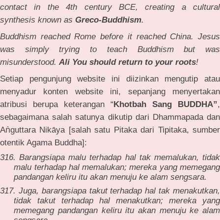
contact in the 4th century BCE, creating a cultural
synthesis known as
Greco-Buddhism
.
Buddhism reached Rome before it reached China. Jesus
was simply trying to teach Buddhism but was
misunderstood.
Ali You should return to your roots
!
Setiap pengunjung website ini diizinkan mengutip atau
menyadur konten website ini, sepanjang menyertakan
atribusi berupa keterangan “
Khotbah
Sang
BUDDHA”
,
sebagaimana salah satunya dikutip dari Dhammapada dan
ṅ
A
guttara Nikāya [salah satu Pitaka dari Tipitaka, sumber
otentik Agama Buddha]:
316. Barangsiapa malu terhadap hal tak memalukan, tidak
malu terhadap hal memalukan; mereka yang memegang
pandangan keliru itu akan menuju ke alam sengsara.
317. Juga, barangsiapa takut terhadap hal tak menakutkan,
tidak takut terhadap hal menakutkan; mereka yang
memegang pandangan keliru itu akan menuju ke alam