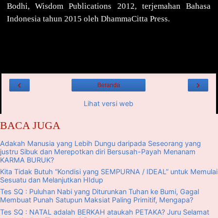
Bodhi, Wisdom Publications 2012, terjemahan Bahasa
Indonesia tahun 2015 oleh DhammaCitta Press.
‹
›
Beranda
Lihat versi web
BACA JUGA
Adakah Manusia yang Lebih Dungu daripada Seseorang yang
justru Sibuk dan Merepotkan diri Bersusah-Payah Menanam
KARMA BURUK?
Kita Tidak Butuh “Kondisi yang SEMPURNA / IDEAL” untuk Memulai
Sesuatu dan Melanjutkan HIdup
Tes SQ : Puluhan Nabi yang Diturunkan Tuhan ke Bumi, Gagal
Membuat Punah Satupun Maksiat Paling Primitif, Mengapa?
Tes SQ : NATAL adalah BERKAH ataukah PETAKA? Juru Selamat