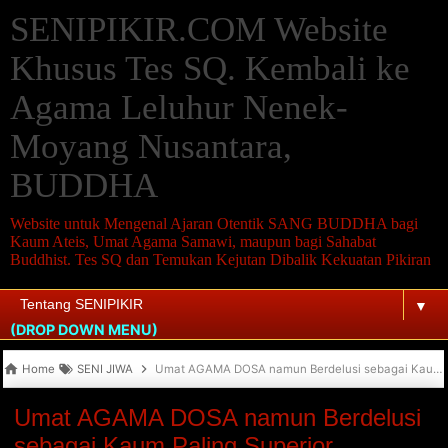
SENIPIKIR.COM Website
Khusus Tes SQ. Kembali ke
Agama Leluhur Nenek-
Moyang Nusantara,
BUDDHA
Website untuk Mengenal Ajaran Otentik SANG BUDDHA bagi
Kaum Ateis, Umat Agama Samawi, maupun bagi Sahabat
Buddhist. Tes SQ dan Temukan Kejutan Dibalik Kekuatan Pikiran
▼
(DROP DOWN MENU)
Home
SENI JIWA
Umat AGAMA DOSA namun Berdelusi sebagai Kaum Paling Superior, PENDOSA PENCADU PENGHAPUSAN DOSA
Umat AGAMA DOSA namun Berdelusi
sebagai Kaum Paling Superior,