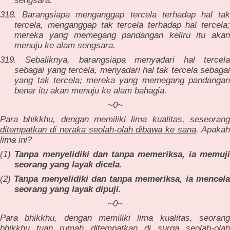
sengsara.
318. Barangsiapa menganggap tercela terhadap hal tak
tercela, menganggap tak tercela terhadap hal tercela;
mereka yang memegang pandangan keliru itu akan
menuju ke alam sengsara.
319. Sebaliknya, barangsiapa menyadari hal tercela
sebagai yang tercela, menyadari hal tak tercela sebagai
yang tak tercela; mereka yang memegang pandangan
benar itu akan menuju ke alam bahagia.
~0~
Para bhikkhu, dengan memiliki lima kualitas, seseorang
ditempatkan di neraka seolah-olah dibawa ke sana
. Apaka
lima ini?
(1)
Tanpa menyelidiki dan tanpa memeriksa, ia memuj
seorang yang layak dicela
.
(2)
Tanpa menyelidiki dan tanpa memeriksa, ia mencel
seorang yang layak dipuji
.
~0~
Para bhikkhu, dengan memiliki lima kualitas, seorang
bhikkhu tuan rumah
ditempatkan di surga seolah-olah