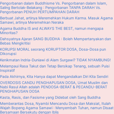
Pengorbanan dalam Buddhisme Vs. Pengorbanan dalam Islam,
Saling Bertolak-Belakang : Pengorbanan TANPA DARAH Vs.
Pengorbanan PENUH PERTUMPAHAN DARAH
Berbuat Jahat, artinya Meremehkan Hukum Karma. Masuk Agama
Samawi, artinya Meremehkan Neraka
Agama Buddha IS and ALWAYS THE BEST, namun mengapa
Minoritas?
Dahsyatnya Ajaran SANG BUDDHA : Boleh Mempertanyakan dan
Bebas Mengkritisi
KORUPSI MORAL seorang KORUPTOR DOSA, Dosa-Dosa pun
DIkorupsi
Kenikmatan Indria-Duniawi di Alam Surgawi? TIDAK NYAMBUNG!
Melampaui Rasa Takut dan Tetap Bersikap Tenang, sebuah Puisi
Inspiratif
Pada Akhirnya, Kita Hanya dapat Mengandalkan Diri Kita Sendiri
OVERDOSIS CANDU PENGHAPUSAN DOSA, Umat Muslim dan
Nabi Rasul Allah adalah PENDOSA-BERAT & PECANDU-BERAT
PENGHAPUSAN DOSA
Kasta, Rasis, dan Fasisme yang Didebat oleh Sang Buddha
Memberantas Dosa, Nyambi Mencandu Dosa dan Maksiat, Itulah
Wajah Bopeng Agama Samawi : Menyembah Tuhan, namun Disaat
Bersamaan Bersekutu dengan Iblis