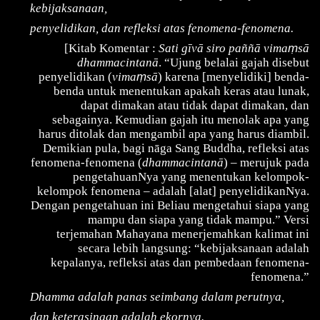
kebijaksanaan,
penyelidikan, dan refleksi atas fenomena-fenomena.
ṃ
[Kitab Komentar :
Sati gīvā siro paññā vima
sā
dhammacintanā
. “Ujung belalai gajah disebut
ṃ
penyelidikan (
vima
sā
) karena [menyelidiki] benda-
benda untuk menentukan apakah keras atau lunak,
dapat dimakan atau tidak dapat dimakan, dan
sebagainya. Kemudian gajah itu menolak apa yang
harus ditolak dan mengambil apa yang harus diambil.
Demikian pula, bagi nāga Sang Buddha, refleksi atas
fenomena-fenomena (
dhammacintanā
) – merujuk pada
pengetahuanNya yang menentukan kelompok-
kelompok fenomena – adalah [alat] penyelidikanNya.
Dengan pengetahuan ini Beliau mengetahui siapa yang
mampu dan siapa yang tidak mampu.” Versi
terjemahan Mahayana menerjemahkan kalimat ini
secara lebih langsung: “kebijaksanaan adalah
kepalanya, refleksi atas dan pembedaan fenomena-
fenomena.”
Dhamma adalah panas seimbang dalam perutnya,
dan keterasingan adalah ekornya.