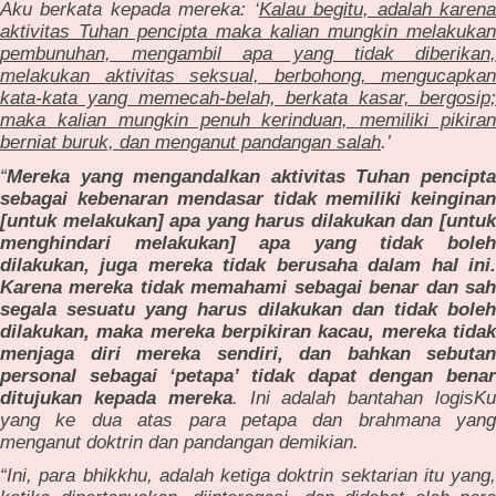
Aku berkata kepada mereka: ‘
Kalau begitu, adalah karen
aktivitas Tuhan pencipta maka kalian mungkin melakukan
pembunuhan, mengambil apa yang tidak diberikan,
melakukan aktivitas seksual, berbohong, mengucapkan
kata-kata yang memecah-belah, berkata kasar, bergosip;
maka kalian mungkin penuh kerinduan, memiliki pikiran
berniat buruk, dan menganut pandangan salah
.’
“
Mereka yang mengandalkan aktivitas Tuhan pencipta
sebagai kebenaran mendasar tidak memiliki keinginan
[untuk melakukan] apa yang harus dilakukan dan [untuk
menghindari melakukan] apa yang tidak boleh
dilakukan, juga mereka tidak berusaha dalam hal ini.
Karena mereka tidak memahami sebagai benar dan sah
segala sesuatu yang harus dilakukan dan tidak boleh
dilakukan, maka mereka berpikiran kacau, mereka tidak
menjaga diri mereka sendiri, dan bahkan sebutan
personal sebagai ‘petapa’ tidak dapat dengan benar
ditujukan kepada mereka
. Ini adalah bantahan logisK
yang ke dua atas para petapa dan brahmana yang
menganut doktrin dan pandangan demikian.
“Ini, para bhikkhu, adalah ketiga doktrin sektarian itu yang,