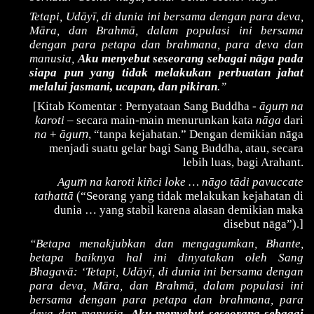
Tetapi, Udāyī, di dunia ini bersama dengan para deva,
Māra, dan Brahmā, dalam populasi ini bersama
dengan para petapa dan brahmana, para deva dan
manusia,
Aku menyebut seseorang sebagai nāga pada
siapa pun yang tidak melakukan perbuatan jahat
melalui jasmani, ucapan, dan pikiran
.”
ṃ
[Kitab Komentar : Pernyataan Sang Buddha -
āgu
na
karoti
– secara main-main menurunkan kata
nāga
dari
ṃ
na
+
āgu
, “tanpa kejahatan.” Dengan demikian nāga
menjadi suatu gelar bagi Sang Buddha, atau, secara
lebih luas, bagi Arahant.
ṃ
Agu
na karoti kiñci loke … nāgo tādi pavuccate
tathattā
(“Seorang yang tidak melakukan kejahatan di
dunia … yang stabil karena alasan demikian maka
disebut nāga”).]
“Betapa menakjubkan dan mengagumkan, Bhante,
betapa baiknya hal ini dinyatakan oleh Sang
Bhagavā: ‘Tetapi, Udāyī, di dunia ini bersama dengan
para deva, Māra, dan Brahmā, dalam populasi ini
bersama dengan para petapa dan brahmana, para
deva dan manusia,
Aku menyebut seseorang sebagai