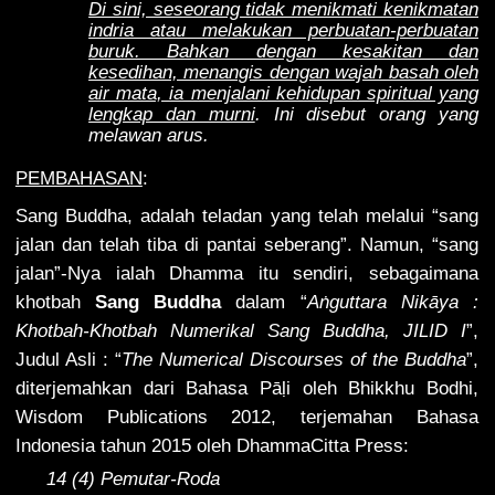
Di sini, seseorang tidak menikmati kenikmatan
indria atau melakukan perbuatan-perbuatan
buruk. Bahkan dengan kesakitan dan
kesedihan, menangis dengan wajah basah oleh
air mata, ia menjalani kehidupan spiritual yang
lengkap dan murni
. Ini disebut orang yang
melawan arus.
PEMBAHASAN
:
Sang Buddha, adalah teladan yang telah melalui “sang
jalan dan telah tiba di pantai seberang”. Namun, “sang
jalan”-Nya ialah Dhamma itu sendiri, sebagaimana
khotbah
Sang Buddha
dalam “
A
ṅ
guttara Nikāya :
Khotbah-Khotbah Numerikal Sang Buddha, JILID I
”,
Judul Asli : “
The Numerical Discourses of the Buddha
”,
diterjemahkan dari Bahasa Pā
ḷ
i oleh Bhikkhu Bodhi,
Wisdom Publications 2012, terjemahan Bahasa
Indonesia tahun 2015 oleh DhammaCitta Press:
14 (4) Pemutar-Roda