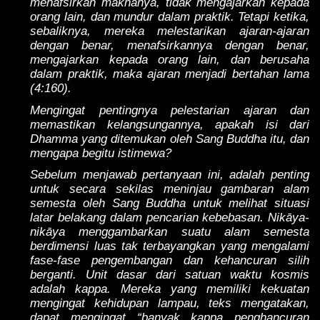
menafsirkan maknanya, tidak mengajarkan kepada
orang lain, dan mundur dalam praktik. Tetapi ketika,
sebaliknya, mereka melestarikan ajaran-ajaran
dengan benar, menafsirkannya dengan benar,
mengajarkan kepada orang lain, dan berusaha
dalam praktik, maka ajaran menjadi bertahan lama
(4:160).
Mengingat pentingnya pelestarian ajaran dan
memastikan kelangsungannya, apakah isi dari
Dhamma yang ditemukan oleh Sang Buddha itu, dan
mengapa begitu istimewa?
Sebelum menjawab pertanyaan ini, adalah penting
untuk secara sekilas meninjau gambaran alam
semesta oleh Sang Buddha untuk melihat situasi
latar belakang dalam pencarian kebebasan. Nikāya-
nikāya menggambarkan suatu alam semesta
berdimensi luas tak terbayangkan yang mengalami
fase-fase pengembangan dan kehancuran silih
berganti. Unit dasar dari satuan waktu kosmis
adalah kappa. Mereka yang memiliki kekuatan
mengingat kehidupan lampau, teks mengatakan,
dapat mengingat “banyak kappa penghancuran