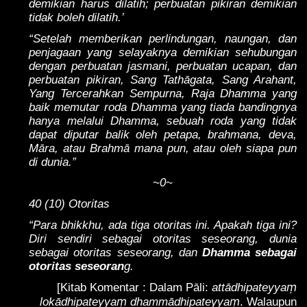
demikian harus dilatih; perbuatan pikiran demikian
tidak boleh dilatih.’
“Setelah memberikan perlindungan, naungan, dan
penjagaan yang selayaknya demikian sehubungan
dengan perbuatan jasmani, perbuatan ucapan, dan
perbuatan pikiran, Sang Tathāgata, Sang Arahant,
Yang Tercerahkan Sempurna, Raja Dhamma yang
baik memutar roda Dhamma yang tiada bandingnya
hanya melalui Dhamma, sebuah roda yang tidak
dapat diputar balik oleh petapa, brahmana, deva,
Māra, atau Brahmā mana pun, atau oleh siapa pun
di dunia.”
~0~
40 (10) Otoritas
“Para bhikkhu, ada tiga otoritas ini. Apakah tiga ini?
Diri sendiri sebagai otoritas seseorang, dunia
sebagai otoritas seseorang, dan
Dhamma sebagai
otoritas seseoran
g.
ṃ
[Kitab Komentar : Dalam Pāli:
attādhipateyya
ṃ
ṃ
lokādhipateyya
dhammādhipateyya
. Walaupun