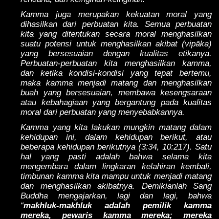
Kamma juga merupakan kekuatan moral yang
dihasilkan dari perbuatan kita. Semua perbuatan
kita yang ditentukan secara moral menghasilkan
suatu potensi untuk menghasilkan akibat (vipāka)
yang bersesuaian dengan kualitas etikanya.
Perbuatan-perbuatan kita menghasilkan kamma,
dan ketika kondisi-kondisi yang tepat bertemu,
maka kamma menjadi matang dan menghasilkan
buah yang bersesuaian, membawa kesengsaraan
atau kebahagiaan yang bergantung pada kualitas
moral dari perbuatan yang menyebabkannya.
Kamma yang kita lakukan mungkin matang dalam
kehidupan ini, dalam kehidupan berikut, atau
beberapa kehidupan berikutnya (3:34, 10:217). Satu
hal yang pasti adalah bahwa selama kita
mengembara dalam lingkaran kelahiran kembali,
timbunan kamma kita mampu untuk menjadi matang
dan menghasilkan akibatnya. Demikianlah Sang
Buddha mengajarkan, lagi dan lagi, bahwa
“
makhluk-makhluk adalah pemilik kamma
mereka, pewaris kamma mereka; mereka