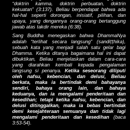
“doktrin kamma, doktrin perbuatan, doktrin
kekuatan” (3:137). Beliau berpendapat bahwa ada
hal-hal seperti dorongan, inisiatif, pilihan, dan
upaya, yang dengannya orang-orang bertanggung
jawab atas takdir mereka (6:38).
Sang Buddha menegaskan bahwa DhammaNya
ṭṭ
adalah “terlihat secara langsung” (sandi
hika),
sebuah kata yang menjadi salah satu gelar bagi
Dhamma. Ketika ditanya bagaimana hal ini dapat
dibuktikan, Beliau menjelaskan dalam cara-cara
yang diarahkan kembali kepada pengalaman
langsung si penanya.
Ketika seseorang diliputi
oleh nafsu, kebencian, dan delusi, Beliau
berkata, maka ia bertindak demi bahayanya
sendiri, bahaya orang lain, dan bahaya
keduanya, dan ia mengalami penderitaan dan
kesedihan; tetapi ketika nafsu, kebencian, dan
delusi ditinggalkan, maka ia bebas bertindak
demi kesejahteraan semuanya dan tidak lagi
mengalami penderitaan dan kesedihan
(baca
3:53-54).