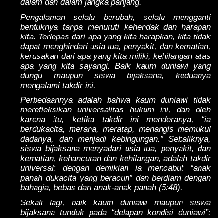
dalam dan dalam jangka panjang.
Pengalaman selalu berubah, selalu mengganti
bentuknya tanpa menuruti kehendak dan harapan
kita. Terlepas dari apa yang kita harapkan, kita tidak
dapat menghindari usia tua, penyakit, dan kematian,
kerusakan dari apa yang kita miliki, kehilangan atas
apa yang kita sayangi. Baik kaum duniawi yang
dungu maupun siswa bijaksana, keduanya
mengalami takdir ini.
Perbedaannya adalah bahwa kaum duniawi tidak
merefleksikan universalitas hukum ini, dan oleh
karena itu, ketika takdir ini menderanya, “ia
berdukacita, merana, meratap, menangis memukul
dadanya, dan menjadi kebingungan.” Sebaliknya,
siswa bijaksana menyadari usia tua, penyakit, dan
kematian, kehancuran dan kehilangan, adalah takdir
universal; dengan demikian ia mencabut “anak
panah dukacita yang beracun” dan berdiam dengan
bahagia, bebas dari anak-anak panah (5:48).
Sekali lagi, baik kaum duniawi maupun siswa
bijaksana tunduk pada “delapan kondisi duniawi”: