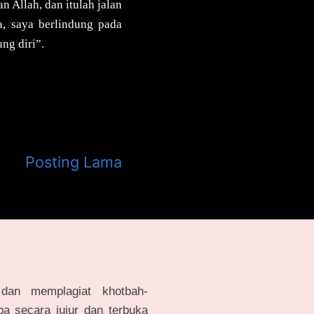
n Allah, dan itulah jalan
, saya berlindung pada
ng diri”.
Posting Lama
dan memplagiat khotbah-
a secara jujur dan terbuka