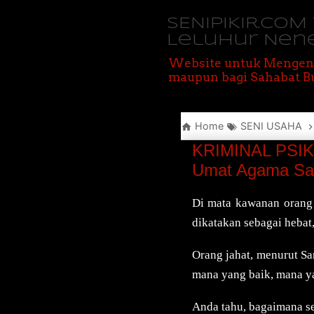
SENIPIKIR.CO
Leluhur Nen
Website untuk Mengen
maupun bagi Sahabat Bu
Home
SENI USAHA
KRIMINAL PSIKO
Umat Agama Sa
Di mata kawanan orang j
dikatakan sebagai hebat
Orang jahat, menurut S
mana yang baik, mana ya
Anda tahu, bagaimana s