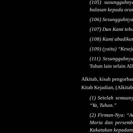
(105) susungguhny
balasan kepada ora
(106) Sesungguhnya 
(107) Dan Kami tebu
(108) Kami abadikan
(109) (yaitu) “Kese
(111) Sesungguhny
Tuhan lain selain Al
Alkitab, kisah pengorba
Kitab Kejadian, (Alkitab
(1) Setelah semuan
“Ya, Tuhan.”
(2) Firman-Nya: “Am
Moria dan persemb
Kukatakan kepadam