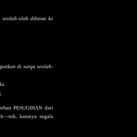
a seolah-olah dibawa ke
patkan di surga seolah-
la.
.
korban PESUGIHAN dari
lah—toh, katanya segala