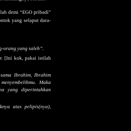
alah demi “EGO pribadi”
ntok yang selaput dara-
g-orang yang saleh”.
r.
[Ini kok, pakai istilah
-sama Ibrahim, Ibrahim
 menyembelihmu. Maka
pa yang diperintahkan
nya atas pelipis(nya),