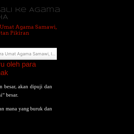
bali ke Agama
HA
, Umat Agama Samawi,
tan Pikiran
IBRAHIM / ISMAIL Menyembelih Anak
 oleh para
nak
n besar, akan dipuji dan
i” besar.
kan mana yang buruk dan