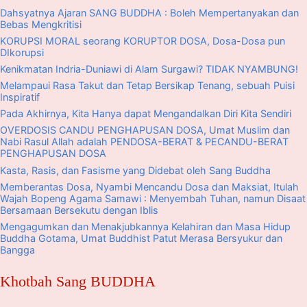
Dahsyatnya Ajaran SANG BUDDHA : Boleh Mempertanyakan dan
Bebas Mengkritisi
KORUPSI MORAL seorang KORUPTOR DOSA, Dosa-Dosa pun
DIkorupsi
Kenikmatan Indria-Duniawi di Alam Surgawi? TIDAK NYAMBUNG!
Melampaui Rasa Takut dan Tetap Bersikap Tenang, sebuah Puisi
Inspiratif
Pada Akhirnya, Kita Hanya dapat Mengandalkan Diri Kita Sendiri
OVERDOSIS CANDU PENGHAPUSAN DOSA, Umat Muslim dan
Nabi Rasul Allah adalah PENDOSA-BERAT & PECANDU-BERAT
PENGHAPUSAN DOSA
Kasta, Rasis, dan Fasisme yang Didebat oleh Sang Buddha
Memberantas Dosa, Nyambi Mencandu Dosa dan Maksiat, Itulah
Wajah Bopeng Agama Samawi : Menyembah Tuhan, namun Disaat
Bersamaan Bersekutu dengan Iblis
Mengagumkan dan Menakjubkannya Kelahiran dan Masa Hidup
Buddha Gotama, Umat Buddhist Patut Merasa Bersyukur dan
Bangga
Khotbah Sang BUDDHA