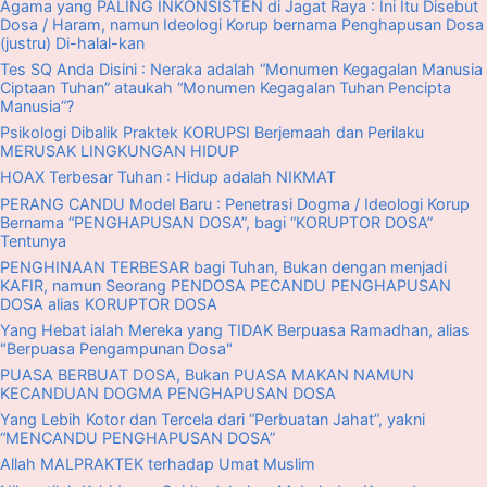
Agama yang PALING INKONSISTEN di Jagat Raya : Ini Itu Disebut
Dosa / Haram, namun Ideologi Korup bernama Penghapusan Dosa
(justru) Di-halal-kan
Tes SQ Anda Disini : Neraka adalah “Monumen Kegagalan Manusia
Ciptaan Tuhan” ataukah “Monumen Kegagalan Tuhan Pencipta
Manusia”?
Psikologi Dibalik Praktek KORUPSI Berjemaah dan Perilaku
MERUSAK LINGKUNGAN HIDUP
HOAX Terbesar Tuhan : Hidup adalah NIKMAT
PERANG CANDU Model Baru : Penetrasi Dogma / Ideologi Korup
Bernama “PENGHAPUSAN DOSA”, bagi “KORUPTOR DOSA”
Tentunya
PENGHINAAN TERBESAR bagi Tuhan, Bukan dengan menjadi
KAFIR, namun Seorang PENDOSA PECANDU PENGHAPUSAN
DOSA alias KORUPTOR DOSA
Yang Hebat ialah Mereka yang TIDAK Berpuasa Ramadhan, alias
"Berpuasa Pengampunan Dosa"
PUASA BERBUAT DOSA, Bukan PUASA MAKAN NAMUN
KECANDUAN DOGMA PENGHAPUSAN DOSA
Yang Lebih Kotor dan Tercela dari “Perbuatan Jahat”, yakni
“MENCANDU PENGHAPUSAN DOSA”
Allah MALPRAKTEK terhadap Umat Muslim