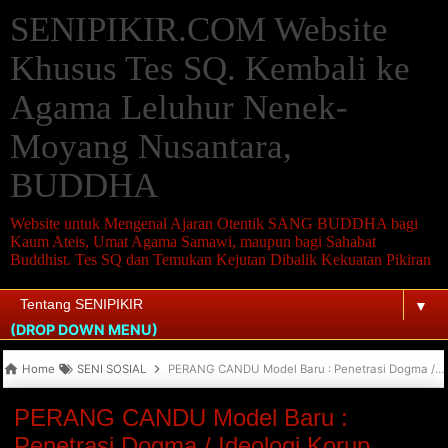
SENIPIKIR.COM Website
Khusus Tes SQ. Kembali ke
Agama Leluhur Nenek-
Moyang Nusantara,
BUDDHA
Website untuk Mengenal Ajaran Otentik SANG BUDDHA bagi
Kaum Ateis, Umat Agama Samawi, maupun bagi Sahabat
Buddhist. Tes SQ dan Temukan Kejutan Dibalik Kekuatan Pikiran
▼
(DROP DOWN MENU)
Home
SENI SOSIAL
PERANG CANDU Model Baru : Penetrasi Dogma / Ideologi Korup Bernama “PENGHAPUSAN DOSA”, bagi “KORUPTOR DOSA” Tentunya
PERANG CANDU Model Baru :
Penetrasi Dogma / Ideologi Korup