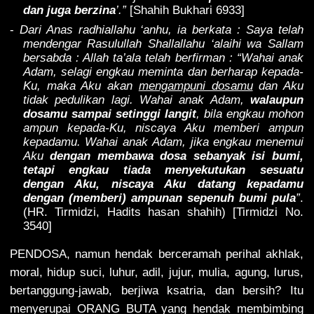
dan juga berzina
’.”
[Shahih Bukhari 6933]
-
Dari Anas radhiallahu ‘anhu, ia berkata : Saya telah
mendengar Rasulullah Shallallahu ‘alaihi wa Sallam
bersabda : Allah ta’ala telah berfirman : “Wahai anak
Adam, selagi engkau meminta dan berharap kepada-
Ku, maka Aku akan
mengampuni dosamu
dan Aku
tidak pedulikan lagi. Wahai anak Adam,
walaupun
dosamu sampai setinggi langit
, bila engkau mohon
ampun kepada-Ku, niscaya Aku memberi ampun
kepadamu. Wahai anak Adam, jika engkau menemui
Aku
dengan membawa dosa sebanyak isi bumi,
tetapi engkau tiada menyekutukan sesuatu
dengan Aku, niscaya Aku datang kepadamu
dengan (memberi) ampunan sepenuh bumi pula
”
.
(HR. Tirmidzi, Hadits hasan shahih) [Tirmidzi No.
3540]
PENDOSA, namun hendak berceramah perihal akhlak,
moral, hidup suci, luhur, adil, jujur, mulia, agung, lurus,
bertanggung-jawab, berjiwa ksatria, dan bersih? Itu
menyerupai ORANG BUTA yang hendak membimbing