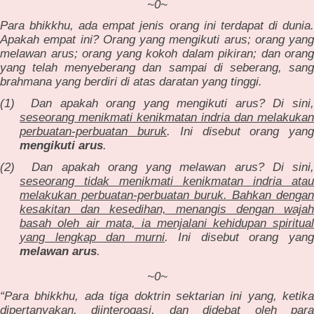
~0~
Para bhikkhu, ada empat jenis orang ini terdapat di dunia.
Apakah empat ini? Orang yang mengikuti arus; orang yang
melawan arus; orang yang kokoh dalam pikiran; dan orang
yang telah menyeberang dan sampai di seberang, sang
brahmana yang berdiri di atas daratan yang tinggi.
(1)
Dan apakah orang yang mengikuti arus? Di sini
seseorang menikmati kenikmatan indria dan melakukan
perbuatan-perbuatan buruk
. Ini disebut orang yan
mengikuti arus
.
(2)
Dan apakah orang yang melawan arus? Di sini
seseorang tidak menikmati kenikmatan indria atau
melakukan perbuatan-perbuatan buruk. Bahkan dengan
kesakitan dan kesedihan, menangis dengan wajah
basah oleh air mata, ia menjalani kehidupan spiritual
yang lengkap dan murni
. Ini disebut orang yang
melawan arus
.
~0~
“Para bhikkhu, ada tiga doktrin sektarian ini yang, ketika
dipertanyakan, diinterogasi, dan didebat oleh para