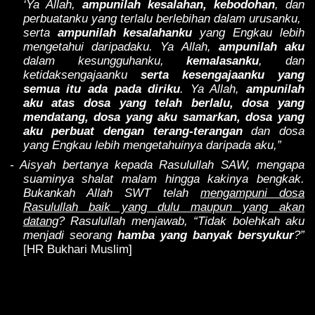
‘Ya Allah,
ampunilah kesalahan, kebodohan
, dan
perbuatanku yang terlalu berlebihan dalam urusanku,
serta
ampunilah kesalahanku
yang Engkau lebih
mengetahui daripadaku. Ya Allah,
ampunilah aku
dalam kesungguhanku,
kemalasanku
, dan
ketidaksengajaanku
serta kesengajaanku yang
semua itu ada pada diriku
. Ya Allah,
ampunilah
aku atas dosa yang telah berlalu, dosa yang
mendatang, dosa yang aku samarkan, dosa yang
aku perbuat dengan terang-terangan
dan dosa
yang Engkau lebih mengetahuinya daripada aku,”
- Aisyah bertanya kepada Rasulullah SAW, mengapa
suaminya shalat malam hingga kakinya bengkak.
Bukankah Allah SWT telah
mengampuni dosa
Rasulullah baik yang dulu maupun yang akan
datang
? Rasulullah menjawab, “Tidak bolehkah aku
menjadi seorang
hamba yang banyak bersyukur
?”
[HR Bukhari Muslim]