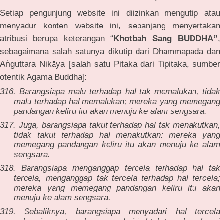
Setiap pengunjung website ini diizinkan mengutip atau
menyadur konten website ini, sepanjang menyertakan
atribusi berupa keterangan “
Khotbah
Sang
BUDDHA”
,
sebagaimana salah satunya dikutip dari Dhammapada dan
ṅ
A
guttara Nikāya [salah satu Pitaka dari Tipitaka, sumber
otentik Agama Buddha]:
316. Barangsiapa malu terhadap hal tak memalukan, tidak
malu terhadap hal memalukan; mereka yang memegang
pandangan keliru itu akan menuju ke alam sengsara.
317. Juga, barangsiapa takut terhadap hal tak menakutkan,
tidak takut terhadap hal menakutkan; mereka yang
memegang pandangan keliru itu akan menuju ke alam
sengsara.
318. Barangsiapa menganggap tercela terhadap hal tak
tercela, menganggap tak tercela terhadap hal tercela;
mereka yang memegang pandangan keliru itu akan
menuju ke alam sengsara.
319. Sebaliknya, barangsiapa menyadari hal tercela