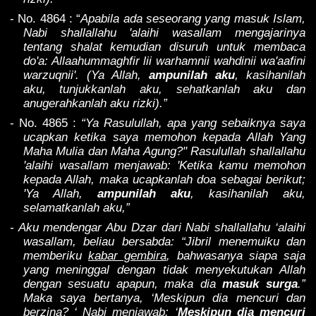
- No. 4864 : “
Apabila ada seseorang yang masuk Islam,
Nabi shallallahu 'alaihi wasallam mengajarinya
tentang shalat kemudian disuruh untuk membaca
do'a: Allaahummaghfir lii warhamnii wahdinii wa'aafini
warzuqnii'. (Ya Allah,
ampunilah aku
, kasihanilah
aku, tunjukkanlah aku, sehatkanlah aku dan
anugerahkanlah aku rizki).”
- No. 4865 :
“Ya Rasulullah, apa yang sebaiknya saya
ucapkan ketika saya memohon kepada Allah Yang
Maha Mulia dan Maha Agung?" Rasulullah shallallahu
'alaihi wasallam menjawab: 'Ketika kamu memohon
kepada Allah, maka ucapkanlah doa sebagai berikut;
'Ya Allah,
ampunilah aku
, kasihanilah aku,
selamatkanlah aku,”
- Aku mendengar Abu Dzar dari Nabi shallallahu ‘alaihi
wasallam, beliau bersabda: “Jibril menemuiku dan
memberiku
kabar gembira
, bahwasanya siapa saja
yang meninggal dengan tidak menyekutukan Allah
dengan sesuatu apapun, maka dia
masuk surga
.”
Maka saya bertanya, ‘Meskipun dia mencuri dan
berzina? ‘ Nabi menjawab: ‘
Meskipun dia mencuri