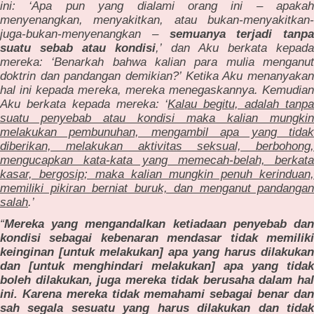
ini: ‘Apa pun yang dialami orang ini – apakah
menyenangkan, menyakitkan, atau bukan-menyakitkan-
juga-bukan-menyenangkan –
semuanya terjadi tanpa
suatu sebab atau kondisi
,’ dan Aku berkata kepad
mereka: ‘Benarkah bahwa kalian para mulia menganut
doktrin dan pandangan demikian?’ Ketika Aku menanyakan
hal ini kepada mereka, mereka menegaskannya. Kemudian
Aku berkata kepada mereka: ‘
Kalau begitu, adalah tanp
suatu penyebab atau kondisi maka kalian mungkin
melakukan pembunuhan, mengambil apa yang tidak
diberikan, melakukan aktivitas seksual, berbohong,
mengucapkan kata-kata yang memecah-belah, berkata
kasar, bergosip; maka kalian mungkin penuh kerinduan,
memiliki pikiran berniat buruk, dan menganut pandangan
salah
.’
“
Mereka yang mengandalkan ketiadaan penyebab dan
kondisi sebagai kebenaran mendasar tidak memiliki
keinginan [untuk melakukan] apa yang harus dilakukan
dan [untuk menghindari melakukan] apa yang tidak
boleh dilakukan, juga mereka tidak berusaha dalam hal
ini. Karena mereka tidak memahami sebagai benar dan
sah segala sesuatu yang harus dilakukan dan tidak