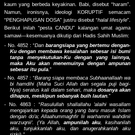
kaum yang berbeda keyakinan. Babi, disebut “haram”.
Namun, ironisnya, ideologi KORUPTIF semacam
“PENGHAPUSAN DOSA” justru disebut “
halal lifestyle
”.
Berikut inilah “pesta CANDU” kalangan umat agama
samawi
—kesemuanya dikutip dari Hadis Sahih Muslim:
- No. 4852 : “
Dan
barangsiapa yang bertemu dengan-
Ku dengan membawa kesalahan sebesar isi bumi
tanpa menyekutukan-Ku dengan yang lainnya,
maka Aku akan menemuinya dengan ampunan
sebesar itu pula
.
”
- No. 4857 : “
Barang siapa membaca Subhaanallaah wa
bi hamdihi (Maha Suci Allah dan segala puji bagi-
Nya) seratus kali dalam sehari, maka
dosanya akan
dihapus, meskipun sebanyak buih lautan
.
”
- No. 4863 : “
Rasulullah shallallahu 'alaihi wasallam
mengajarkan kepada orang yang baru masuk Islam
dengan do'a; Allaahummaghfir lii warhamnii wahdinii
warzuqnii'. (Ya Allah,
ampunilah aku
, kasihanilah
aku, tunjukkanlah aku, dan anugerahkanlah aku
rizki).”