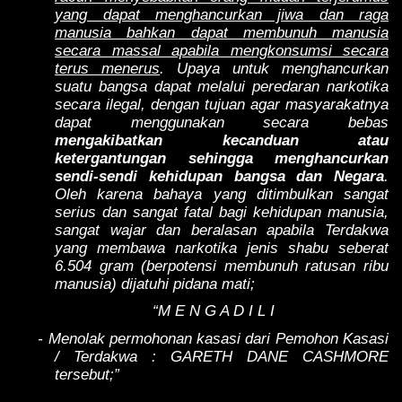
yang dapat menghancurkan jiwa dan raga
manusia bahkan dapat membunuh manusia
secara massal apabila mengkonsumsi secara
terus menerus
. Upaya untuk menghancurkan
suatu bangsa dapat melalui peredaran narkotika
secara ilegal, dengan tujuan agar masyarakatnya
dapat menggunakan secara bebas
mengakibatkan kecanduan atau
ketergantungan sehingga menghancurkan
sendi-sendi kehidupan bangsa dan Negara
.
Oleh karena bahaya yang ditimbulkan sangat
serius dan sangat fatal bagi kehidupan manusia,
sangat wajar dan beralasan apabila Terdakwa
yang membawa narkotika jenis shabu seberat
6.504 gram (berpotensi membunuh ratusan ribu
manusia) dijatuhi pidana mati;
“M E N G A D I L I
- Menolak permohonan kasasi dari Pemohon Kasasi
/ Terdakwa : GARETH DANE CASHMORE
tersebut;”