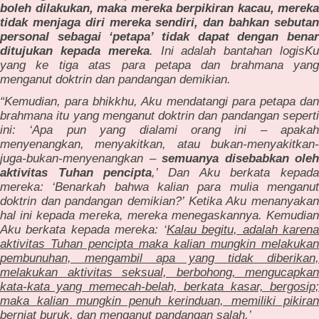
boleh dilakukan, maka mereka berpikiran kacau, mereka
tidak menjaga diri mereka sendiri, dan bahkan sebutan
personal sebagai ‘petapa’ tidak dapat dengan benar
ditujukan kepada mereka
. Ini adalah bantahan logisK
yang ke tiga atas para petapa dan brahmana yang
menganut doktrin dan pandangan demikian.
“Kemudian, para bhikkhu, Aku mendatangi para petapa dan
brahmana itu yang menganut doktrin dan pandangan seperti
ini: ‘Apa pun yang dialami orang ini – apakah
menyenangkan, menyakitkan, atau bukan-menyakitkan-
juga-bukan-menyenangkan –
semuanya disebabkan oleh
aktivitas Tuhan pencipta
,’ Dan Aku berkata kepad
mereka: ‘Benarkah bahwa kalian para mulia menganut
doktrin dan pandangan demikian?’ Ketika Aku menanyakan
hal ini kepada mereka, mereka menegaskannya. Kemudian
Aku berkata kepada mereka: ‘
Kalau begitu, adalah karen
aktivitas Tuhan pencipta maka kalian mungkin melakukan
pembunuhan, mengambil apa yang tidak diberikan,
melakukan aktivitas seksual, berbohong, mengucapkan
kata-kata yang memecah-belah, berkata kasar, bergosip;
maka kalian mungkin penuh kerinduan, memiliki pikiran
berniat buruk, dan menganut pandangan salah
.’