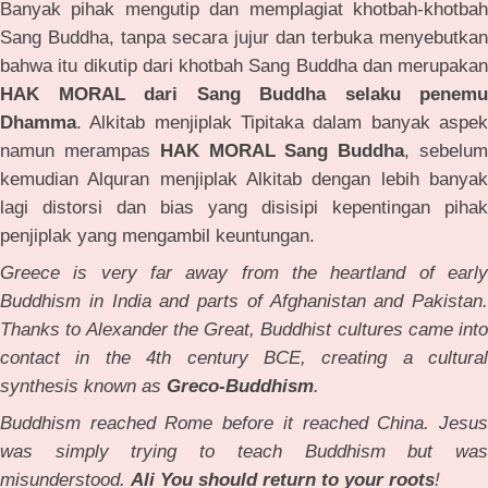
Banyak pihak mengutip dan memplagiat khotbah-khotbah
Sang Buddha, tanpa secara jujur dan terbuka menyebutkan
bahwa itu dikutip dari khotbah Sang Buddha dan merupakan
HAK MORAL dari Sang Buddha selaku penemu
Dhamma
. Alkitab menjiplak Tipitaka dalam banyak aspek
namun merampas
HAK MORAL Sang Buddha
, sebelu
kemudian Alquran menjiplak Alkitab dengan lebih banyak
lagi distorsi dan bias yang disisipi kepentingan pihak
penjiplak yang mengambil keuntungan.
Greece is very far away from the heartland of early
Buddhism in India and parts of Afghanistan and Pakistan.
Thanks to Alexander the Great, Buddhist cultures came into
contact in the 4th century BCE, creating a cultural
synthesis known as
Greco-Buddhism
.
Buddhism reached Rome before it reached China. Jesus
was simply trying to teach Buddhism but was
misunderstood.
Ali You should return to your roots
!