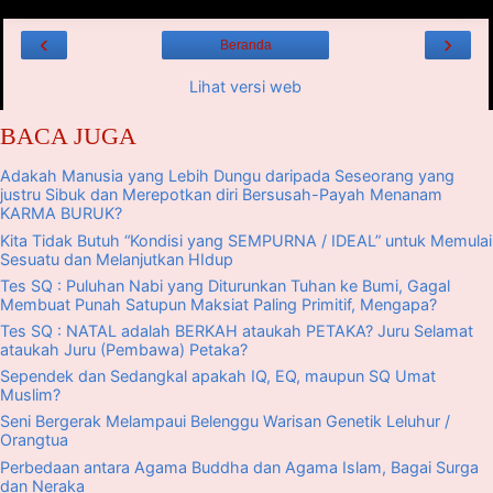
‹
›
Beranda
Lihat versi web
BACA JUGA
Adakah Manusia yang Lebih Dungu daripada Seseorang yang
justru Sibuk dan Merepotkan diri Bersusah-Payah Menanam
KARMA BURUK?
Kita Tidak Butuh “Kondisi yang SEMPURNA / IDEAL” untuk Memulai
Sesuatu dan Melanjutkan HIdup
Tes SQ : Puluhan Nabi yang Diturunkan Tuhan ke Bumi, Gagal
Membuat Punah Satupun Maksiat Paling Primitif, Mengapa?
Tes SQ : NATAL adalah BERKAH ataukah PETAKA? Juru Selamat
ataukah Juru (Pembawa) Petaka?
Sependek dan Sedangkal apakah IQ, EQ, maupun SQ Umat
Muslim?
Seni Bergerak Melampaui Belenggu Warisan Genetik Leluhur /
Orangtua
Perbedaan antara Agama Buddha dan Agama Islam, Bagai Surga
dan Neraka