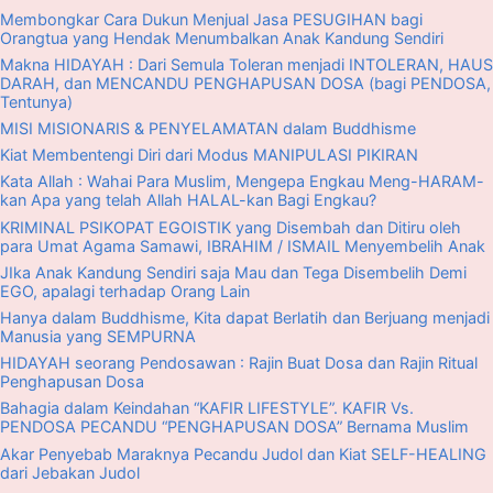
Membongkar Cara Dukun Menjual Jasa PESUGIHAN bagi
Orangtua yang Hendak Menumbalkan Anak Kandung Sendiri
Makna HIDAYAH : Dari Semula Toleran menjadi INTOLERAN, HAUS
DARAH, dan MENCANDU PENGHAPUSAN DOSA (bagi PENDOSA,
Tentunya)
MISI MISIONARIS & PENYELAMATAN dalam Buddhisme
Kiat Membentengi Diri dari Modus MANIPULASI PIKIRAN
Kata Allah : Wahai Para Muslim, Mengepa Engkau Meng-HARAM-
kan Apa yang telah Allah HALAL-kan Bagi Engkau?
KRIMINAL PSIKOPAT EGOISTIK yang Disembah dan Ditiru oleh
para Umat Agama Samawi, IBRAHIM / ISMAIL Menyembelih Anak
JIka Anak Kandung Sendiri saja Mau dan Tega Disembelih Demi
EGO, apalagi terhadap Orang Lain
Hanya dalam Buddhisme, Kita dapat Berlatih dan Berjuang menjadi
Manusia yang SEMPURNA
HIDAYAH seorang Pendosawan : Rajin Buat Dosa dan Rajin Ritual
Penghapusan Dosa
Bahagia dalam Keindahan “KAFIR LIFESTYLE”. KAFIR Vs.
PENDOSA PECANDU “PENGHAPUSAN DOSA” Bernama Muslim
Akar Penyebab Maraknya Pecandu Judol dan Kiat SELF-HEALING
dari Jebakan Judol