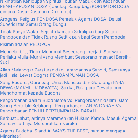
Nikmatilah Kehidupan Spiritual, bukan Mabuk dan Kecanduan
PENGHAPUSAN DOSA (Ideologi Korup bagi KORUPTOR DOSA,
dimana Dosa-Dosa pun Dikorupsi)
Arogansi Religius PENDOSA Pemeluk Agama DOSA, Delusi
Superioritas Semu Orang Dungu
Tidak Punya Waktu Sejentikkan Jari Sekalipun bagi Setan
Penggoda dan Tidak Ruang Setitik pun bagi Setan Penggoda
Pikiran adalah PELOPOR
Mencela Iblis, Tidak Membuat Seseorang menjadi Suciwan.
Perilaku Mulia-Murni yang Membuat Seseorang menjadi Bersih-
Suci
Allah Melanggar Peraturan dan Larangannya Sendiri, Semuanya
jadi Halal Lewat Dogma PENGAMPUNAN DOSA
Sang Buddha, Guru bagi Umat Manusia dan Guru bagi PARA
DEWA (MAKHLUK DEWATA). Sakka, Raja para Dewata pun
Menghormat kepada Buddha
Pengorbanan dalam Buddhisme Vs. Pengorbanan dalam Islam,
Saling Bertolak-Belakang : Pengorbanan TANPA DARAH Vs.
Pengorbanan PENUH PERTUMPAHAN DARAH
Berbuat Jahat, artinya Meremehkan Hukum Karma. Masuk Agama
Samawi, artinya Meremehkan Neraka
Agama Buddha IS and ALWAYS THE BEST, namun mengapa
Minoritas?