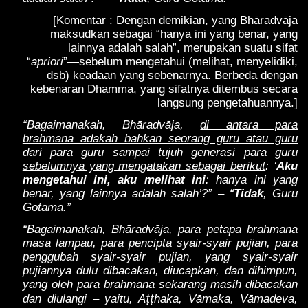
[Komentar : Dengan demikian, yang Bhāradvāja
maksudkan sebagai “hanya ini yang benar, yang
lainnya adalah salah”, merupakan suatu sifat
“
apriori
”—sebelum mengetahui (melihat, menyelidiki,
dsb) keadaan yang sebenarnya. Berbeda dengan
kebenaran Dhamma, yang sifatnya ditembus secara
langsung pengetahuannya.]
“Bagaimanakah, Bhāradvāja,
di antara para
brahmana adakah bahkan seorang guru atau guru
dari para guru sampai tujuh generasi para guru
sebelumnya yang mengatakan sebagai berikut
: ‘
Aku
mengetahui ini, aku melihat ini
: hanya ini yang
benar, yang lainnya adalah salah’?” – “
Tidak
, Guru
Gotama.”
“Bagaimanakah, Bhāradvāja, para petapa brahmana
masa lampau, para pencipta syair-syair pujian, para
penggubah syair-syair pujian, yang syair-syair
pujiannya dulu dibacakan, diucapkan, dan dihimpun,
yang oleh para brahmana sekarang masih dibacakan
ṭṭ
dan diulangi – yaitu, A
haka, Vāmaka, Vāmadeva,