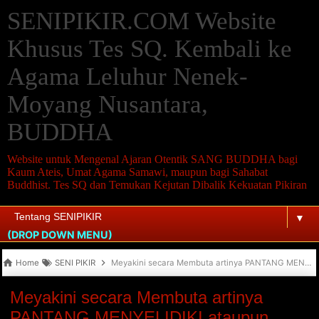
SENIPIKIR.COM Website
Khusus Tes SQ. Kembali ke
Agama Leluhur Nenek-
Moyang Nusantara,
BUDDHA
Website untuk Mengenal Ajaran Otentik SANG BUDDHA bagi
Kaum Ateis, Umat Agama Samawi, maupun bagi Sahabat
Buddhist. Tes SQ dan Temukan Kejutan Dibalik Kekuatan Pikiran
▼
(DROP DOWN MENU)
Home
SENI PIKIR
Meyakini secara Membuta artinya PANTANG MENYELIDIKI ataupun MEMPERTANYAKAN. Hanya SATAN-IBLIS yang Melarang Anda Menyelidiki dan Mempertanyakan “Kebenaran”
Meyakini secara Membuta artinya
PANTANG MENYELIDIKI ataupun