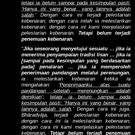
tetapi ia belum sampai pada kesimpulan pasti:
‘Hanya ini yang benar, yang lainnya adalah
salah
.’ Dengan cara ini terjadi pelestarian
kebenaran; dengan cara inilah ia melestarikan
kebenaran; dengan cara ini kami menjelaskan
pelestarian kebenaran.
Tetapi belum terjadi
penemuan kebenaran
.
“
Jika seseorang menyetujui sesuatu … jika ia
menerima penyampaian tradisi lisan … jika ia
[sampai pada kesimpulan yang berdasarkan
pada] penalaran … jika ia memperoleh
penerimaan pandangan melalui perenungan
,
ia melestarikan kebenaran ketika ia
mengatakan: ‘
Penerimaanku atas suatu
pandangan setelah merenungkan adalah
demikian
’;
tetapi ia belum sampai pada
kesimpulan pasti: ‘Hanya ini yang benar, yang
lainnya adalah salah
.’ Dengan cara ini juga,
Bhāradvāja, terjadi pelestarian kebenaran;
dengan cara ini ia melestarikan kebenaran;
dengan cara ini kami menjelaskan pelestarian
kebenaran.
Tetapi belum terjadi penemuan