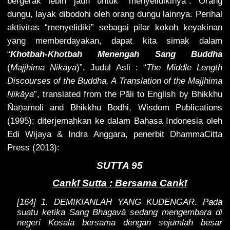
bergerak lebih jauh untuk “menyelidikinya”. Orang
dungu, layak dibodohi oleh orang dungu lainnya. Perihal
aktivitas “menyelidiki” sebagai pilar kokoh keyakinan
yang memberdayakan, dapat kita simak dalam
“
Khotbah-Khotbah Menengah Sang Buddha
(
Majjhima Nikāya
)”, Judul Asli : “
The Middle Length
Discourses of the Buddha, A Translation of the Majjhima
Nikāya
”, translated from the Pāli to English by Bhikkhu
ṇ
Ñā
amoli and Bhikkhu Bodhi, Wisdom Publications
(1995); diterjemahkan ke dalam Bahasa Indonesia oleh
Edi Wijaya & Indra Anggara, penerbit DhammaCitta
Press (2013):
SUTTA 95
Cankī Sutta : Bersama Cankī
[164] 1. DEMIKIANLAH YANG KUDENGAR. Pada
suatu ketika Sang Bhagavā sedang mengembara di
negeri Kosala bersama dengan sejumlah besar