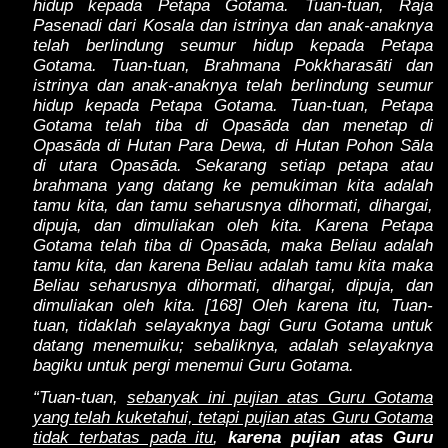
hidup kepada Petapa Gotama. Tuan-tuan, Raja
Pasenadi dari Kosala dan istrinya dan anak-anaknya
telah berlindung seumur hidup kepada Petapa
Gotama. Tuan-tuan, Brahmana Pokkharasāti dan
istrinya dan anak-anaknya telah berlindung seumur
hidup kepada Petapa Gotama. Tuan-tuan, Petapa
Gotama telah tiba di Opasāda dan menetap di
Opasāda di Hutan Para Dewa, di Hutan Pohon Sāla
di utara Opasāda. Sekarang setiap petapa atau
brahmana yang datang ke pemukiman kita adalah
tamu kita, dan tamu seharusnya dihormati, dihargai,
dipuja, dan dimuliakan oleh kita. Karena Petapa
Gotama telah tiba di Opasāda, maka Beliau adalah
tamu kita, dan karena Beliau adalah tamu kita maka
Beliau seharusnya dihormati, dihargai, dipuja, dan
dimuliakan oleh kita. [168] Oleh karena itu, Tuan-
tuan, tidaklah selayaknya bagi Guru Gotama untuk
datang menemuiku; sebaliknya, adalah selayaknya
bagiku untuk pergi menemui Guru Gotama.
“Tuan-tuan,
sebanyak ini pujian atas Guru Gotama
yang telah kuketahui, tetapi pujian atas Guru Gotama
tidak terbatas pada itu
,
karena pujian atas Guru