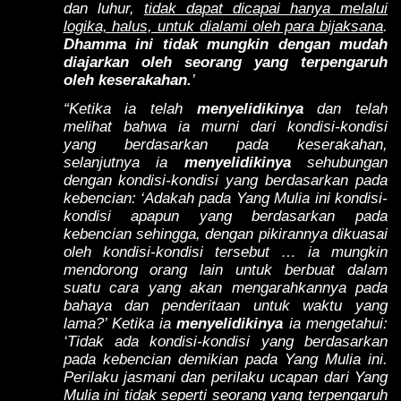
dan luhur,
tidak dapat dicapai hanya melalui
logika, halus, untuk dialami oleh para bijaksana
.
Dhamma ini tidak mungkin dengan mudah
diajarkan oleh seorang yang terpengaruh
oleh keserakahan.
’
“Ketika ia telah
menyelidikinya
dan telah
melihat bahwa ia murni dari kondisi-kondisi
yang berdasarkan pada keserakahan,
selanjutnya ia
menyelidikinya
sehubungan
dengan kondisi-kondisi yang berdasarkan pada
kebencian: ‘Adakah pada Yang Mulia ini kondisi-
kondisi apapun yang berdasarkan pada
kebencian sehingga, dengan pikirannya dikuasai
oleh kondisi-kondisi tersebut … ia mungkin
mendorong orang lain untuk berbuat dalam
suatu cara yang akan mengarahkannya pada
bahaya dan penderitaan untuk waktu yang
lama?’ Ketika ia
menyelidikinya
ia mengetahui:
‘Tidak ada kondisi-kondisi yang berdasarkan
pada kebencian demikian pada Yang Mulia ini.
Perilaku jasmani dan perilaku ucapan dari Yang
Mulia ini tidak seperti seorang yang terpengaruh