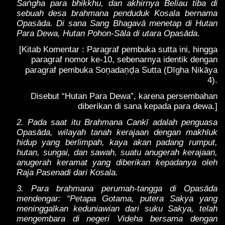
ṅ
Sa
gha para bhikkhu, dan akhirnya Beliau tiba di
sebuah desa brahmana penduduk Kosala bernama
Opasāda. Di sana Sang Bhagavā menetap di Hutan
Para Dewa, Hutan Pohon-Sāla di utara Opasāda.
[Kitab Komentar : Paragraf pembuka sutta ini, hingga
paragraf nomor ke-10, sebenarnya identik dengan
ṇ
ṇḍ
paragraf pembuka So
ada
a Sutta (Dīgha Nikāya
4).
Disebut “Hutan Para Dewa”, karena persembahan
diberikan di sana kepada para dewa.]
2. Pada saat itu Brahmana Cankī adalah penguasa
Opasāda, wilayah tanah kerajaan dengan makhluk
hidup yang berlimpah, kaya akan padang rumput,
hutan, sungai, dan sawah, suatu anugerah kerajaan,
anugerah keramat yang diberikan kepadanya oleh
Raja Pasenadi dari Kosala.
3. Para brahmana perumah-tangga di Opasāda
mendengar: “Petapa Gotama, putera Sakya yang
meninggalkan keduniawian dari suku Sakya, telah
mengembara di negeri Videha bersama dengan