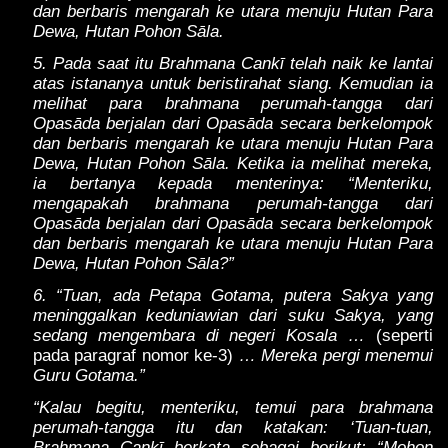
dan berbaris mengarah ke utara menuju Hutan Para
Dewa, Hutan Pohon Sāla.
5. Pada saat itu Brahmana Cankī telah naik ke lantai
atas istananya untuk beristirahat siang. Kemudian ia
melihat para brahmana perumah-tangga dari
Opasāda berjalan dari Opasāda secara berkelompok
dan berbaris mengarah ke utara menuju Hutan Para
Dewa, Hutan Pohon Sāla. Ketika ia melihat mereka,
ia bertanya kepada menterinya: “Menteriku,
mengapakah brahmana perumah-tangga dari
Opasāda berjalan dari Opasāda secara berkelompok
dan berbaris mengarah ke utara menuju Hutan Para
Dewa, Hutan Pohon Sāla?”
6. “Tuan, ada Petapa Gotama, putera Sakya yang
meninggalkan keduniawian dari suku Sakya, yang
sedang mengembara di negeri Kosala …
(seperti
pada paragraf nomor ke-3)
… Mereka pergi menemui
Guru Gotama.”
“Kalau begitu, menteriku, temui para brahmana
perumah-tangga itu dan katakan: ‘Tuan-tuan,
Brahmana Cankī berkata sebagai berikut: “Mohon