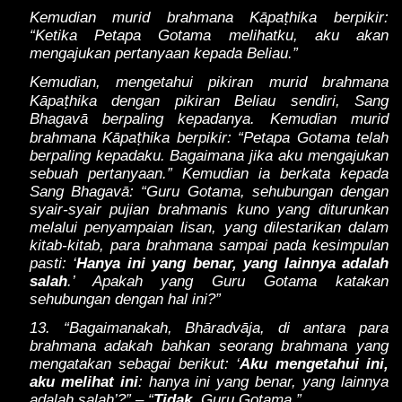
ṭ
Kemudian murid brahmana Kāpa
hika berpikir:
“Ketika Petapa Gotama melihatku, aku akan
mengajukan pertanyaan kepada Beliau.”
Kemudian, mengetahui pikiran murid brahmana
ṭ
Kāpa
hika dengan pikiran Beliau sendiri, Sang
Bhagavā berpaling kepadanya. Kemudian murid
ṭ
brahmana Kāpa
hika berpikir: “Petapa Gotama telah
berpaling kepadaku. Bagaimana jika aku mengajukan
sebuah pertanyaan.” Kemudian ia berkata kepada
Sang Bhagavā: “Guru Gotama, sehubungan dengan
syair-syair pujian brahmanis kuno yang diturunkan
melalui penyampaian lisan, yang dilestarikan dalam
kitab-kitab, para brahmana sampai pada kesimpulan
pasti: ‘
Hanya ini yang benar, yang lainnya adalah
salah
.’ Apakah yang Guru Gotama katakan
sehubungan dengan hal ini?”
13. “Bagaimanakah, Bhāradvāja, di antara para
brahmana adakah bahkan seorang brahmana yang
mengatakan sebagai berikut: ‘
Aku mengetahui ini,
aku melihat ini
: hanya ini yang benar, yang lainnya
adalah salah’?” – “
Tidak
, Guru Gotama.”