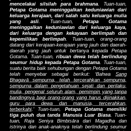
mencelakai silsilah para brahmana
. Tuan-tuan,
Petapa Gotama meninggalkan keduniawian dari
keluarga kerajaan, dari salah satu keluarga mulia
yang asli
. Tuan-tuan,
Petapa Gotama
meninggalkan keduniawian dari keluarga kaya,
dari keluarga dengan kekayaan berlimpah dan
kepemilikan berlimpah
. Tuan-tuan, orang-orang
datang dari kerajaan-kerajaan yang jauh dan daerah-
daerah yang jauh untuk bertanya kepada Petapa
Gotama. Tuan-tuan,
ribuan dewa telah berlindung
seumur hidup kepada Petapa Gotama
. Tuan-tuan,
suatu berita baik sehubungan dengan Petapa Gotama
telah menyebar sebagai berikut: ‘Bahwa
Sang
Bhagavā sempurna, telah tercerahkan sempurna,
sempurna dalam pengetahuan sejati dan perilaku,
mulia, pengenal seluruh alam, pemimpin yang tanpa
bandingnya bagi orang-orang yang harus dijinakkan,
guru para dewa dan manusia, tercerahkan,
terberkahi
.’ Tuan-tuan,
Petapa Gotama memiliki
tiga puluh dua tanda Manusia Luar Biasa
. Tuan-
tuan, Raja Seniya Bimbisāra dari Magadha dan
istrinya dan anak-anaknya telah berlindung seumur