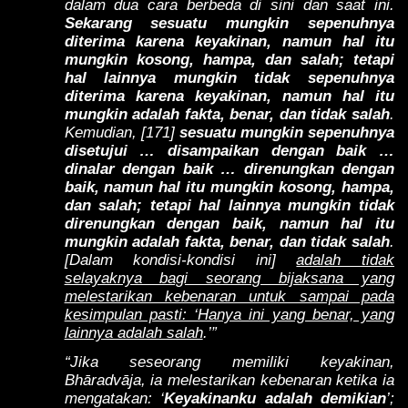
dalam dua cara berbeda di sini dan saat ini.
Sekarang sesuatu mungkin sepenuhnya
diterima karena keyakinan, namun hal itu
mungkin kosong, hampa, dan salah; tetapi
hal lainnya mungkin tidak sepenuhnya
diterima karena keyakinan, namun hal itu
mungkin adalah fakta, benar, dan tidak salah
.
Kemudian, [171]
sesuatu mungkin sepenuhnya
disetujui … disampaikan dengan baik …
dinalar dengan baik … direnungkan dengan
baik, namun hal itu mungkin kosong, hampa,
dan salah; tetapi hal lainnya mungkin tidak
direnungkan dengan baik, namun hal itu
mungkin adalah fakta, benar, dan tidak salah
.
[Dalam kondisi-kondisi ini]
adalah tidak
selayaknya bagi seorang bijaksana yang
melestarikan kebenaran untuk sampai pada
kesimpulan pasti: ‘Hanya ini yang benar, yang
lainnya adalah salah
.’”
“Jika seseorang memiliki keyakinan,
Bhāradvāja, ia melestarikan kebenaran ketika ia
mengatakan: ‘
Keyakinanku adalah demikian
’;