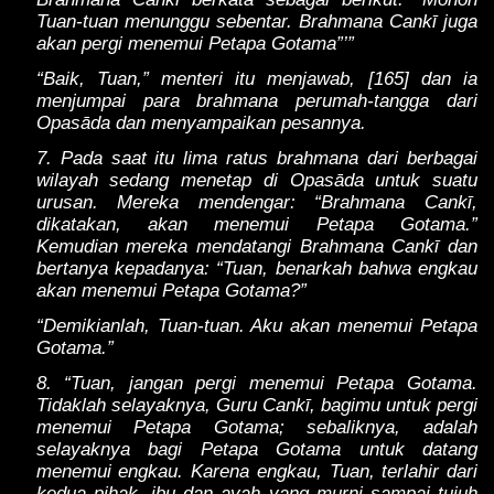
Tuan-tuan menunggu sebentar. Brahmana Cankī juga
akan pergi menemui Petapa Gotama”’”
“Baik, Tuan,” menteri itu menjawab, [165] dan ia
menjumpai para brahmana perumah-tangga dari
Opasāda dan menyampaikan pesannya.
7. Pada saat itu lima ratus brahmana dari berbagai
wilayah sedang menetap di Opasāda untuk suatu
urusan. Mereka mendengar: “Brahmana Cankī,
dikatakan, akan menemui Petapa Gotama.”
Kemudian mereka mendatangi Brahmana Cankī dan
bertanya kepadanya: “Tuan, benarkah bahwa engkau
akan menemui Petapa Gotama?”
“Demikianlah, Tuan-tuan. Aku akan menemui Petapa
Gotama.”
8. “Tuan, jangan pergi menemui Petapa Gotama.
Tidaklah selayaknya, Guru Cankī, bagimu untuk pergi
menemui Petapa Gotama; sebaliknya, adalah
selayaknya bagi Petapa Gotama untuk datang
menemui engkau. Karena engkau, Tuan, terlahir dari
kedua pihak, ibu dan ayah yang murni sampai tujuh