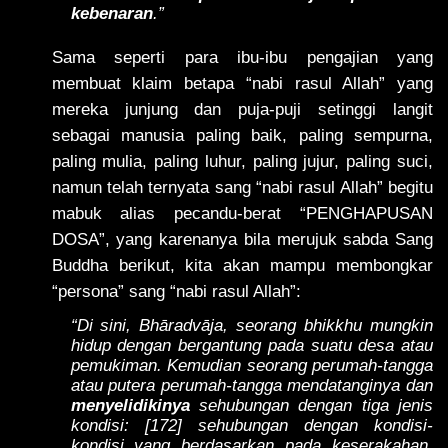
kebenaran
.”
Sama seperti para ibu-ibu pengajian yang
membuat klaim betapa “nabi rasul Allah” yang
mereka junjung dan puja-puji setinggi langit
sebagai manusia paling baik, paling sempurna,
paling mulia, paling luhur, paling jujur, paling suci,
namun telah ternyata sang “nabi rasul Allah” begitu
mabuk alias pecandu-berat “PENGHAPUSAN
DOSA”, yang karenanya bila merujuk sabda Sang
Buddha berikut, kita akan mampu membongkar
“persona” sang “nabi rasul Allah”:
“Di sini, Bhāradvāja, seorang bhikkhu mungkin
hidup dengan bergantung pada suatu desa atau
pemukiman. Kemudian seorang perumah-tangga
atau putera perumah-tangga mendatanginya dan
menyelidikinya
sehubungan dengan tiga jenis
kondisi: [172] sehubungan dengan kondisi-
kondisi yang berdasarkan pada keserakahan,