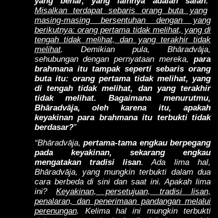
yang benar, yang lainnya adalah salah.’
Misalkan terdapat sebaris orang buta yang
masing-masing bersentuhan dengan yang
berikutnya: orang pertama tidak melihat, yang di
tengah tidak melihat, dan yang terakhir tidak
melihat
. Demikian pula, Bhāradvāja,
sehubungan dengan pernyataan mereka,
para
brahmana itu tampak seperti sebaris orang
buta itu: orang pertama tidak melihat, yang
di tengah tidak melihat, dan yang terakhir
tidak melihat. Bagaimana menurutmu,
Bhāradvāja, oleh karena itu, apakah
keyakinan para brahmana itu terbukti tidak
berdasar?
”
“Bhāradvāja,
pertama-tama engkau berpegang
pada keyakinan, sekarang engkau
mengatakan tradisi lisan
. Ada lima hal,
Bhāradvāja, yang mungkin terbukti dalam dua
cara berbeda di sini dan saat ini. Apakah lima
ini?
Keyakinan, persetujuan, tradisi lisan,
penalaran, dan penerimaan pandangan melalui
perenungan
. Kelima hal ini mungkin terbukti