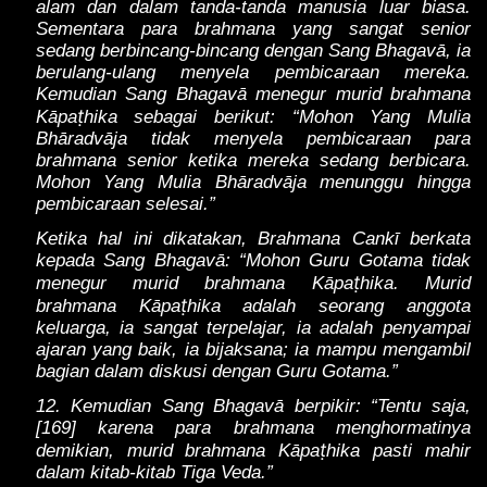
alam dan dalam tanda-tanda manusia luar biasa.
Sementara para brahmana yang sangat senior
sedang berbincang-bincang dengan Sang Bhagavā, ia
berulang-ulang menyela pembicaraan mereka.
Kemudian Sang Bhagavā menegur murid brahmana
ṭ
Kāpa
hika sebagai berikut: “Mohon Yang Mulia
Bhāradvāja tidak menyela pembicaraan para
brahmana senior ketika mereka sedang berbicara.
Mohon Yang Mulia Bhāradvāja menunggu hingga
pembicaraan selesai.”
Ketika hal ini dikatakan, Brahmana Cankī berkata
kepada Sang Bhagavā: “Mohon Guru Gotama tidak
ṭ
menegur murid brahmana Kāpa
hika. Murid
ṭ
brahmana Kāpa
hika adalah seorang anggota
keluarga, ia sangat terpelajar, ia adalah penyampai
ajaran yang baik, ia bijaksana; ia mampu mengambil
bagian dalam diskusi dengan Guru Gotama.”
12. Kemudian Sang Bhagavā berpikir: “Tentu saja,
[169] karena para brahmana menghormatinya
ṭ
demikian, murid brahmana Kāpa
hika pasti mahir
dalam kitab-kitab Tiga Veda.”