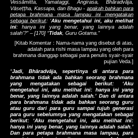
Vessāmitta, Yamataggi, Angirasa, Bhāradvāja,
ṭṭ
Vāse
ha, Kassapa, dan Bhagu -
apakah bahkan para
petapa brahmana masa lampau ini mengatakan
sebagai berikut
: ‘
Aku mengetahui ini, aku melihat
ini
: hanya ini yang benar, yang lainnya adalah
salah’?” – [170] “
Tidak
, Guru Gotama.”
[Kitab Komentar : Nama-nama yang disebut di atas,
adalah para rishi masa lampau yang oleh para
brahmana dianggap sebagai para penulis syair-syair
pujian Veda.]
“
Jadi, Bhāradvāja, sepertinya di antara para
brahmana tidak ada bahkan seorang brahmana
yang mengatakan sebagai berikut: ‘Aku
mengetahui ini, aku melihat ini: hanya ini yang
benar, yang lainnya adalah salah.’ Dan di antara
para brahmana tidak ada bahkan seorang guru
atau guru dari para guru sampai tujuh generasi
para guru sebelumnya yang mengatakan sebagai
berikut: ‘Aku mengetahui ini, aku melihat ini:
hanya ini yang benar, yang lainnya adalah salah.’
Dan para petapa brahmana masa lampau, para