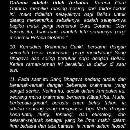
Gotama adalah tidak terbatas
. Karena Guru
Gotama memiliki masing-masing dari faktor-faktor
ini, maka tidaklah selayaknya bagi Beliau untuk
datang menemuiku; sebaliknya, adalah selayaknya
bagiku untuk pergi menemui Guru Gotama. Oleh
karena itu, Tuan-tuan, marilah kita semuanya pergi
menemui Petapa Gotama.”
10. Kemudian Brahmana Cankī, bersama dengan
sejumlah besar brahmana, pergi mendatangi Sang
Bhagavā dan saling bertukar sapa dengan Beliau.
Ketika ramah-tamah ini berakhir, ia duduk di satu
sisi.
11. Pada saat itu Sang Bhagavā sedang duduk dan
beramah-tamah dengan beberapa brahmana yang
sangat senior. Ketika itu, duduk dalam kumpulan itu,
ṭ
seorang murid brahmana bernama Kāpa
hika. Muda,
berkepala-gundul, berusia enam belas tahun, ia
adalah seorang yang menguasai Tiga Veda dengan
kosa-kata, liturgi, fonologi, dan etimologi, dan
sejarah-sejarah sebagai yang ke lima; mahir dalam
ilmu bahasa dan tata bahasa, ia mahir dalam filosofi