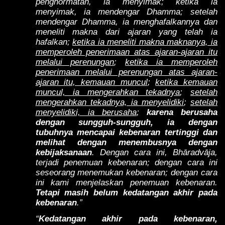
penghormatan, ia menyimak; ketika ia
menyimak, ia mendengar Dhamma; setelah
mendengar Dhamma, ia menghafalkannya dan
meneliti makna dari ajaran yang telah ia
hafalkan;
ketika ia meneliti makna maknanya, ia
memperoleh penerimaan atas ajaran-ajaran itu
melalui perenungan
;
ketika ia memperoleh
penerimaan melalui perenungan atas ajaran-
ajaran itu, kemauan muncul
;
ketika kemauan
muncul, ia mengerahkan tekadnya
;
setelah
mengerahkan tekadnya, ia menyelidiki
;
setelah
menyelidiki, ia berusaha
;
karena berusaha
dengan sungguh-sungguh, ia dengan
tubuhnya mencapai kebenaran tertinggi dan
melihat dengan menembusnya dengan
kebijaksanaan
. Dengan cara ini, Bhāradvāja,
terjadi penemuan kebenaran; dengan cara ini
seseorang menemukan kebenaran; dengan cara
ini kami menjelaskan penemuan kebenaran.
Tetapi masih belum kedatangan akhir pada
kebenaran
.”
“
Kedatangan akhir pada kebenaran,