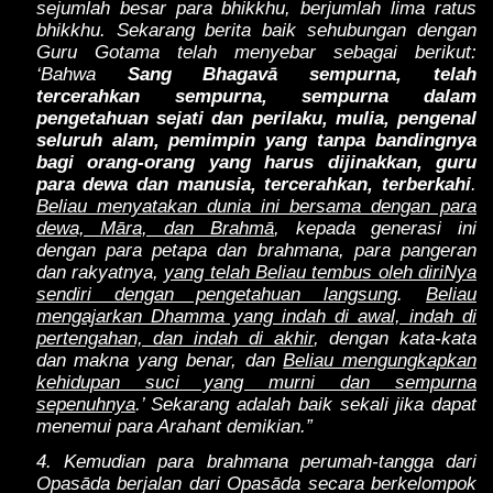
sejumlah besar para bhikkhu, berjumlah lima ratus
bhikkhu. Sekarang berita baik sehubungan dengan
Guru Gotama telah menyebar sebagai berikut:
‘Bahwa
Sang Bhagavā sempurna, telah
tercerahkan sempurna, sempurna dalam
pengetahuan sejati dan perilaku, mulia, pengenal
seluruh alam, pemimpin yang tanpa bandingnya
bagi orang-orang yang harus dijinakkan, guru
para dewa dan manusia, tercerahkan, terberkahi
.
Beliau menyatakan dunia ini bersama dengan para
dewa, Māra, dan Brahmā
, kepada generasi ini
dengan para petapa dan brahmana, para pangeran
dan rakyatnya,
yang telah Beliau tembus oleh diriNya
sendiri dengan pengetahuan langsung
.
Beliau
mengajarkan Dhamma yang indah di awal, indah di
pertengahan, dan indah di akhir
, dengan kata-kata
dan makna yang benar, dan
Beliau mengungkapkan
kehidupan suci yang murni dan sempurna
sepenuhnya
.’ Sekarang adalah baik sekali jika dapat
menemui para Arahant demikian.”
4. Kemudian para brahmana perumah-tangga dari
Opasāda berjalan dari Opasāda secara berkelompok