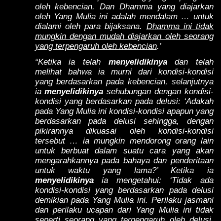
oleh kebencian. Dan Dhamma yang diajarkan
oleh Yang Mulia ini adalah mendalam … untuk
dialami oleh para bijaksana.
Dhamma ini tidak
mungkin dengan mudah diajarkan oleh seorang
yang terpengaruh oleh kebencian
.’
“Ketika ia telah
menyelidikinya
dan telah
melihat bahwa ia murni dari kondisi-kondisi
yang berdasarkan pada kebencian, selanjutnya
ia
menyelidikinya
sehubungan dengan kondisi-
kondisi yang berdasarkan pada delusi: ‘Adakah
pada Yang Mulia ini kondisi-kondisi apapun yang
berdasarkan pada delusi sehingga, dengan
pikirannya dikuasai oleh kondisi-kondisi
tersebut … ia mungkin mendorong orang lain
untuk berbuat dalam suatu cara yang akan
mengarahkannya pada bahaya dan penderitaan
untuk waktu yang lama?’ Ketika ia
menyelidikinya
ia mengetahui: ‘Tidak ada
kondisi-kondisi yang berdasarkan pada delusi
demikian pada Yang Mulia ini. Perilaku jasmani
dan perilaku ucapan dari Yang Mulia ini tidak
seperti seorang yang terpengaruh oleh delusi.