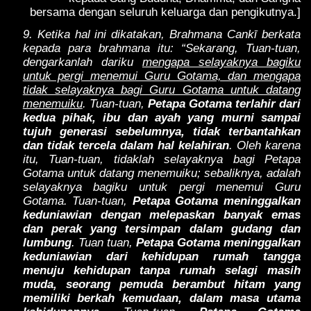
bersama dengan seluruh keluarga dan pengikutnya.]
9. Ketika hal ini dikatakan, Brahmana Cankī berkata
kepada para brahmana itu: “Sekarang, Tuan-tuan,
dengarkanlah dariku
mengapa selayaknya bagiku
untuk pergi menemui Guru Gotama, dan mengapa
tidak selayaknya bagi Guru Gotama untuk datang
menemuiku
. Tuan-tuan,
Petapa Gotama terlahir dari
kedua pihak, ibu dan ayah yang murni sampai
tujuh generasi sebelumnya, tidak terbantahkan
dan tidak tercela dalam hal kelahiran
. Oleh karena
itu, Tuan-tuan, tidaklah selayaknya bagi Petapa
Gotama untuk datang menemuiku; sebaliknya, adalah
selayaknya bagiku untuk pergi menemui Guru
Gotama. Tuan-tuan,
Petapa Gotama meninggalkan
keduniawian dengan melepaskan banyak emas
dan perak yang tersimpan dalam gudang dan
lumbung
. Tuan tuan,
Petapa Gotama meninggalkan
keduniawian dari kehidupan rumah tangga
menuju kehidupan tanpa rumah selagi masih
muda, seorang pemuda berambut hitam yang
memiliki berkah kemudaan, dalam masa utama