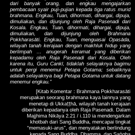
dari banyak orang, dan engkau mengajarkan
pembacaan syair puji-pujian kepada tiga ratus murid
brahmana. Engkau, Tuan, dihormati, dihargai, dipuja,
dimuliakan, dan dijunjung oleh Raja Pasenadi dari
Kosala. Engkau, Tuan, dihormati, dihargai, dipuja,
dimuliakan, dan dijunjung oleh Brahmana
Pokkharasāti. Engkau, Tuan, menguasai Opasāda,
wilayah tanah kerajaan dengan makhluk hidup yang
berlimpah … anugerah keramat yang diberikan
kepadamu oleh Raja Pasenadi dari Kosala. Oleh
karena itu, Guru Cankī, tidaklah selayaknya bagimu
untuk pergi menemui Petapa Gotama; sebaliknya
adalah selayaknya bagi Petapa Gotama untuk datang
menemui engkau.”
[Kitab Komentar : Brahmana Pokkharasāti
merupakan seorang brahmana kaya lainnya yang
ṭṭ
menetap di Ukka
hā, wilayah tanah kerajaan
diberikan kepadanya oleh Raja Pasenadi. Dalam
Majjhima Nikāya 2.21 / i.110 ia mendengarkan
khotbah dari Sang Buddha, mencapai tingkat
“memasuki-arus”, dan menyatakan berlindung
ṅ
kepada Sang Buddha, Dhamma, dan Sa
gha