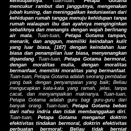
kehidupannya
. Tuan-tuan,
Petapa Gotama
mencukur rambut dan janggutnya, mengenakan
jubah kuning, dan meninggalkan keduniawian dari
kehidupan rumah tangga menuju kehidupan tanpa
rumah walaupun ibu dan ayahnya menginginkan
sebaliknya dan menangis dengan wajah berlinang
air mata
. Tuan-tuan,
Petapa Gotama tampan,
menarik, dan anggun, memiliki keindahan kulit
yang luar biasa, [167] dengan keindahan luar
biasa dan penampilan luar biasa, menyenangkan
dipandang
. Tuan-tuan,
Petapa Gotama bermoral,
dengan moralitas mulia, dengan moralitas
bermanfaat, memiliki moralitas yang bermanfaat
.
Tuan-tuan, Petapa Gotama adalah seorang pembabar
yang baik dengan penyampaian yang baik; Beliau
mengucapkan kata-kata yang ramah, jelas, tanpa
cacat, dan menyampaikan maknanya. Tuan-tuan,
Petapa Gotama adalah guru bagi guru-guru dari
banyak orang. Tuan-tuan,
Petapa Gotama bebas
dari nafsu indria dan tidak membanggakan diri
.
Tuan-tuan,
Petapa Gotama menganut doktrin
efektivitas tindakan bermoral, doktrin efektivitas
perbuatan bermoral; Beliau tidak berniat