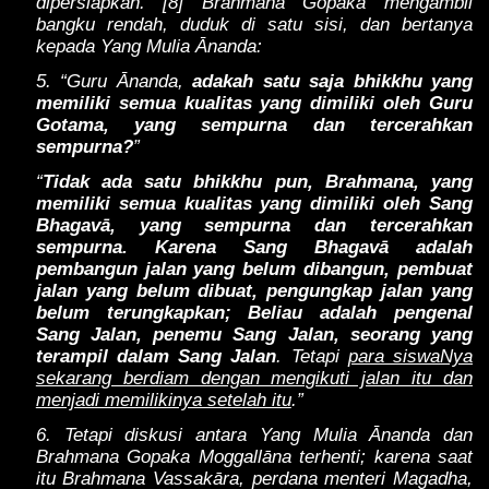
dipersiapkan. [8] Brahmana Gopaka mengambil
bangku rendah, duduk di satu sisi, dan bertanya
kepada Yang Mulia Ānanda:
5. “Guru Ānanda,
adakah satu saja bhikkhu yang
memiliki semua kualitas yang dimiliki oleh Guru
Gotama, yang sempurna dan tercerahkan
sempurna?
”
“
Tidak ada satu bhikkhu pun, Brahmana, yang
memiliki semua kualitas yang dimiliki oleh Sang
Bhagavā, yang sempurna dan tercerahkan
sempurna. Karena Sang Bhagavā adalah
pembangun jalan yang belum dibangun, pembuat
jalan yang belum dibuat, pengungkap jalan yang
belum terungkapkan; Beliau adalah pengenal
Sang Jalan, penemu Sang Jalan, seorang yang
terampil dalam Sang Jalan
. Tetapi
para siswaNya
sekarang berdiam dengan mengikuti jalan itu dan
menjadi memilikinya setelah itu
.”
6. Tetapi diskusi antara Yang Mulia Ānanda dan
Brahmana Gopaka Moggallāna terhenti; karena saat
itu Brahmana Vassakāra, perdana menteri Magadha,