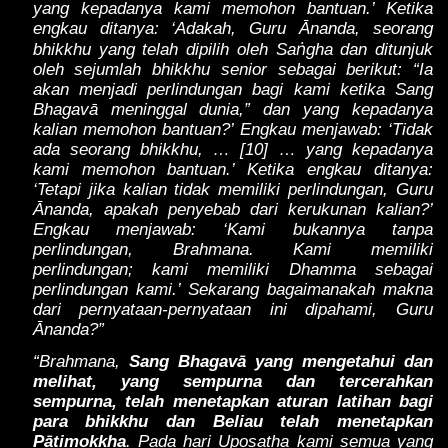
yang kepadanya kami memohon bantuan.’ Ketika
engkau ditanya: ‘Adakah, Guru Ānanda, seorang
ṅ
bhikkhu yang telah dipilih oleh Sa
gha dan ditunjuk
oleh sejumlah bhikkhu senior sebagai berikut: “Ia
akan menjadi perlindungan bagi kami ketika Sang
Bhagavā meninggal dunia,” dan yang kepadanya
kalian memohon bantuan?’ Engkau menjawab: ‘Tidak
ada seorang bhikkhu, … [10] … yang kepadanya
kami memohon bantuan.’ Ketika engkau ditanya:
‘Tetapi jika kalian tidak memiliki perlindungan, Guru
Ānanda, apakah penyebab dari kerukunan kalian?’
Engkau menjawab: ‘Kami bukannya tanpa
perlindungan, Brahmana. Kami memiliki
perlindungan; kami memiliki Dhamma sebagai
perlindungan kami.’ Sekarang bagaimanakah makna
dari pernyataan-pernyataan ini dipahami, Guru
Ānanda?”
“Brahmana,
Sang Bhagavā yang mengetahui dan
melihat, yang sempurna dan tercerahkan
sempurna, telah menetapkan aturan latihan bagi
para bhikkhu dan Beliau telah menetapkan
Pātimokkha
. Pada hari Uposatha kami semua yang