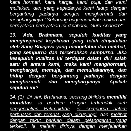
kami hormati, kami hargai, kami puja, dan kami
muliakan, dan yang kepadanya kami hidup dengan
bergantung padanya dengan menghormati dan
menghargainya.’ Sekarang bagaimanakah makna dari
pernyataan-pernyataan ini dipahami, Guru Ānanda?”
13. “
Ada, Brahmana, sepuluh kualitas yang
menginspirasi keyakinan yang telah dinyatakan
oleh Sang Bhagavā yang mengetahui dan melihat,
yang sempurna dan tercerahkan sempurna. Jika
kesepuluh kualitas ini terdapat dalam diri salah
satu di antara kami, maka kami menghormati,
menghargai, memuja, dan memuliakannya, dan
hidup dengan bergantung padanya dengan
menghormati dan menghargainya. Apakah
sepuluh ini?
14. (1) “Di sini, Brahmana, seorang bhikkhu
memiliki
moralitas
, ia berdiam
dengan terkendali oleh
pengendalian Pātimokkha
,
ia sempurna dalam
perbuatan dan tempat yang dikunjungi
, dan
melihat
dengan takut bahkan dalam pelanggaran yang
terkecil
,
ia melatih dirinya dengan menjalankan