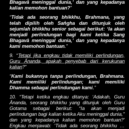
Bhagavā meninggal dunia,’ dan yang kepadanya
kalian memohon bantuan?
”
“
Tidak ada seorang bhikkhu, Brahmana, yang
ṅ
telah dipilih oleh Sa
gha dan ditunjuk oleh
sejumlah bhikkhu senior sebagai berikut: ‘Ia akan
menjadi perlindungan bagi kami ketika Sang
Bhagavā meninggal dunia,’ dan yang kepadanya
kami memohon bantuan.
”
9. “
Tetapi jika engkau tidak memiliki perlindungan,
Guru Ānanda, apakah penyebab dari kerukunan
kalian
?”
“
Kami bukannya tanpa perlindungan, Brahmana.
Kami memiliki perlindungan; kami memiliki
Dhamma sebagai perlindungan kami.
”
10. “Tetapi ketika engkau ditanya: ‘Adakah, Guru
Ānanda, seorang bhikkhu yang ditunjuk oleh Guru
Gotama sebagai berikut: “Ia akan menjadi
perlindungan bagi kalian ketika Aku meninggal dunia,”
dan yang kepadanya kalian memohon bantuan?’
Engkau menjawab: ‘Tidak ada seorang bhikkhu …