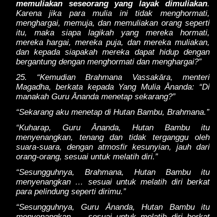
memuliakan seseorang yang layak dimuliakan
.
Karena jika para mulia ini tidak menghormati,
menghargai, memuja, dan memuliakan orang seperti
itu, maka siapa lagikah yang mereka hormati,
mereka hargai, mereka puja, dan mereka muliakan,
dan kepada siapakah mereka dapat hidup dengan
bergantung dengan menghormati dan menghargai?”
25. “Kemudian Brahmana Vassakāra, menteri
Magadha, berkata kepada Yang Mulia Ānanda: “Di
manakah Guru Ānanda menetap sekarang?”
“Sekarang aku menetap di Hutan Bambu, Brahmana.”
“Kuharap, Guru Ānanda, Hutan Bambu itu
menyenangkan, tenang dan tidak terganggu oleh
suara-suara, dengan atmosfir kesunyian, jauh dari
orang-orang, sesuai untuk melatih diri.”
“Sesungguhnya, Brahmana, Hutan Bambu itu
menyenangkan … sesuai untuk melatih diri berkat
para pelindung seperti dirimu.”
“Sesungguhnya, Guru Ānanda, Hutan Bambu itu
menyenangkan … sesuai untuk melatih diri berkat