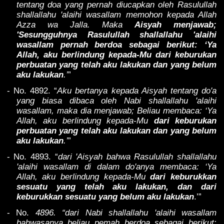
tentang doa yang pernah diucapkan oleh Rasulullah
shallallahu 'alaihi wasallam memohon kepada Allah
Azza wa Jalla. Maka
Aisyah menjawab;
'Sesungguhnya Rasulullah shallallahu 'alaihi
wasallam pernah berdoa sebagai berikut: ‘Ya
Allah, aku berlindung kepada-Mu dari keburukan
perbuatan yang telah aku lakukan dan yang belum
aku lakukan
.’
”
- No. 4892. “
Aku bertanya kepada Aisyah tentang do'a
yang biasa dibaca oleh Nabi shallallahu 'alaihi
wasallam, maka dia menjawab; Beliau membaca: ‘Ya
Allah, aku berlindung kepada-Mu
dari keburukan
perbuatan yang telah aku lakukan dan yang belum
aku lakukan
.’
”
- No. 4893. “
dari 'Aisyah bahwa Rasulullah shallallahu
'alaihi wasallam di dalam do'anya membaca: ‘Ya
Allah, aku berlindung kepada-Mu
dari keburukkan
sesuatu yang telah aku lakukan, dan dari
keburukkan sesuatu yang belum aku lakukan
.’”
- No.
4896. “dari Nabi shallallahu 'alaihi wasallam
bahwasanya beliau pemah berdoa sebagai berikut: