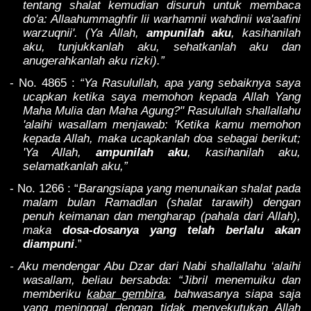
tentang shalat kemudian disuruh untuk membaca
do'a: Allaahummaghfir lii warhamnii wahdinii wa'aafini
warzuqnii'. (Ya Allah,
ampunilah aku
, kasihanilah
aku, tunjukkanlah aku, sehatkanlah aku dan
anugerahkanlah aku rizki).”
- No. 4865 :
“Ya Rasulullah, apa yang sebaiknya saya
ucapkan ketika saya memohon kepada Allah Yang
Maha Mulia dan Maha Agung?" Rasulullah shallallahu
'alaihi wasallam menjawab: 'Ketika kamu memohon
kepada Allah, maka ucapkanlah doa sebagai berikut;
'Ya Allah,
ampunilah aku
, kasihanilah aku,
selamatkanlah aku,”
- No. 1266 : “
Barangsiapa yang menunaikan shalat pada
malam bulan Ramadlan (shalat tarawih) dengan
penuh keimanan dan mengharap (pahala dari Allah),
maka
dosa-dosanya yang telah berlalu akan
diampuni
.”
- Aku mendengar Abu Dzar dari Nabi shallallahu ‘alaihi
wasallam, beliau bersabda: “Jibril menemuiku dan
memberiku
kabar gembira
, bahwasanya siapa saja
yang meninggal dengan tidak menyekutukan Allah