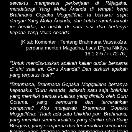
sewaktu mengawasi perkerjaan di Rājagaha,
mendatangi Yang Mulia Ānanda di tempat kerja
Brahmana Gopaka Moggallāna. Ia bertukar sapa
dengan Yang Mulia Ānanda, dan ketika ramah-tamah
ini berakhir, ia duduk di satu sisi dan bertanya
kepada Yang Mulia Ānanda:
[Kitab Komentar : Tentang Brahmana Vassakāra,
perdana menteri Magadha, baca Dīgha Nikāya
16.1.2-5 / iii.72-76.]
“Untuk mendiskusikan apakah kalian duduk bersama
di sini saat ini, Guru Ānanda? Dan diskusi apakah
yang terputus tadi?”
“Brahmana, Brahmana Gopaka Moggallāna bertanya
kepadaku: ‘Guru Ānanda, adakah satu saja bhikkhu
yang memiliki semua kualitas yang dimiliki oleh Guru
Gotama, yang sempurna dan tercerahkan
sempurna?’ Aku menjawab Brahmana Gopaka
Moggallāna: ‘Tidak ada satu bhikkhu pun, Brahmana,
yang memiliki semua kualitas yang dimiliki oleh Sang
Bhagavā, yang sempurna dan tercerahkan sempurna.
Karena Sang Bhagavā adalah pembangun jalan yang