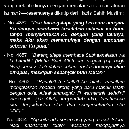
yang melatih dirinya dengan menjalankan aturan-aturan
latihan?
—kesemuanya dikutip dari Hadis Sahih Muslim:
- No. 4852 : “
Dan
barangsiapa yang bertemu dengan-
Ku dengan membawa kesalahan sebesar isi bumi
tanpa menyekutukan-Ku dengan yang lainnya,
maka Aku akan menemuinya dengan ampunan
sebesar itu pula
.
”
- No. 4857 : “
Barang siapa membaca Subhaanallaah wa
bi hamdihi (Maha Suci Allah dan segala puji bagi-
Nya) seratus kali dalam sehari, maka
dosanya akan
dihapus, meskipun sebanyak buih lautan
.
”
- No. 4863 : “
Rasulullah shallallahu 'alaihi wasallam
mengajarkan kepada orang yang baru masuk Islam
dengan do'a; Allaahummaghfir lii warhamnii wahdinii
warzuqnii'. (Ya Allah,
ampunilah aku
, kasihanilah
aku, tunjukkanlah aku, dan anugerahkanlah aku
rizki).”
- No. 4864 : “
Apabila ada seseorang yang masuk Islam,
Nabi shallallahu 'alaihi wasallam mengajarinya