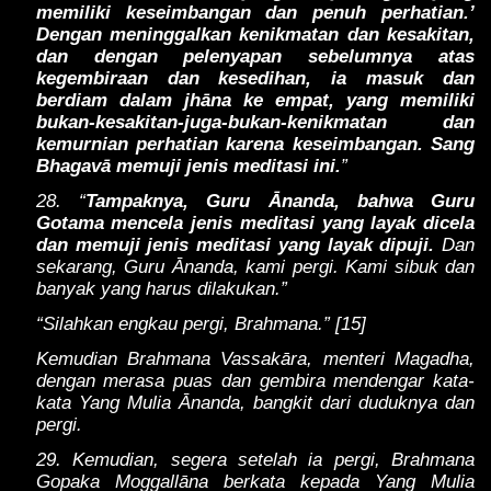
memiliki keseimbangan dan penuh perhatian.’
Dengan meninggalkan kenikmatan dan kesakitan,
dan dengan pelenyapan sebelumnya atas
kegembiraan dan kesedihan, ia masuk dan
berdiam dalam jhāna ke empat, yang memiliki
bukan-kesakitan-juga-bukan-kenikmatan dan
kemurnian perhatian karena keseimbangan. Sang
Bhagavā memuji jenis meditasi ini.
”
28. “
Tampaknya, Guru Ānanda, bahwa Guru
Gotama mencela jenis meditasi yang layak dicela
dan memuji jenis meditasi yang layak dipuji.
Dan
sekarang, Guru Ānanda, kami pergi. Kami sibuk dan
banyak yang harus dilakukan.”
“Silahkan engkau pergi, Brahmana.” [15]
Kemudian Brahmana Vassakāra, menteri Magadha,
dengan merasa puas dan gembira mendengar kata-
kata Yang Mulia Ānanda, bangkit dari duduknya dan
pergi.
29. Kemudian, segera setelah ia pergi, Brahmana
Gopaka Moggallāna berkata kepada Yang Mulia