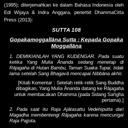
(1995); diterjemahkan ke dalam Bahasa Indonesia oleh
Edi Wijaya & Indra Anggara, penerbit DhammaCitta
Press (2013):
SUTTA 108
Gopakamoggallāna Sutta : Kepada Gopaka
Moggallāna
1. DEMIKIANLAH YANG KUDENGAR. Pada suatu
ketika Yang Mulia Ānanda sedang menetap di
Rājagaha di Hutan Bambu, Taman Suaka Tupai, tidak
lama setelah Sang Bhagavā mencapai Nibbāna akhir.
[Kitab Komentar : Setelah relik-relik Sang Buddha
dibagikan, Yang Mulia Ānanda datang ke Rājagaha
ṅ
untuk membacakan Dhamma (pada Sidang Sa
gha
pertama).]
2. Pada saat itu Raja Ajātasattu Vedehiputta dari
Magadha membentengi Rājagaha karena mencurigai
Raja Pajjota.