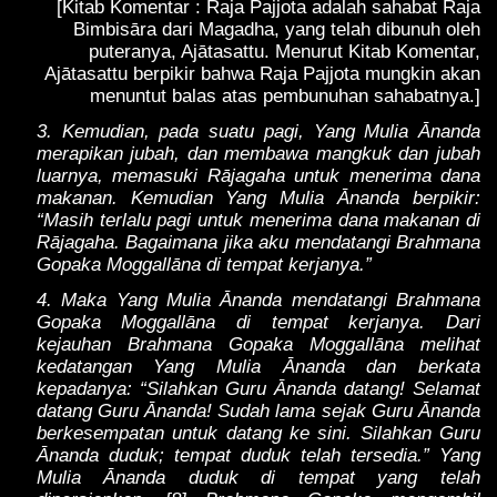
[Kitab Komentar : Raja Pajjota adalah sahabat Raja
Bimbisāra dari Magadha, yang telah dibunuh oleh
puteranya, Ajātasattu. Menurut Kitab Komentar,
Ajātasattu berpikir bahwa Raja Pajjota mungkin akan
menuntut balas atas pembunuhan sahabatnya.]
3. Kemudian, pada suatu pagi, Yang Mulia Ānanda
merapikan jubah, dan membawa mangkuk dan jubah
luarnya, memasuki Rājagaha untuk menerima dana
makanan. Kemudian Yang Mulia Ānanda berpikir:
“Masih terlalu pagi untuk menerima dana makanan di
Rājagaha. Bagaimana jika aku mendatangi Brahmana
Gopaka Moggallāna di tempat kerjanya.”
4. Maka Yang Mulia Ānanda mendatangi Brahmana
Gopaka Moggallāna di tempat kerjanya. Dari
kejauhan Brahmana Gopaka Moggallāna melihat
kedatangan Yang Mulia Ānanda dan berkata
kepadanya: “Silahkan Guru Ānanda datang! Selamat
datang Guru Ānanda! Sudah lama sejak Guru Ānanda
berkesempatan untuk datang ke sini. Silahkan Guru
Ānanda duduk; tempat duduk telah tersedia.” Yang
Mulia Ānanda duduk di tempat yang telah