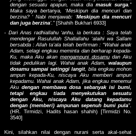
dengan sesuatu apapun, maka dia
masuk surga
.”
Maka saya bertanya, ‘Meskipun dia mencuri dan
berzina? ‘ Nabi menjawab: ‘
Meskipun dia mencuri
dan juga berzina
’.”
[Shahih Bukhari 6933]
-
Dari Anas radhiallahu ‘anhu, ia berkata : Saya telah
mendengar Rasulullah Shallallahu ‘alaihi wa Sallam
bersabda : Allah ta’ala telah berfirman : “Wahai anak
Adam, selagi engkau meminta dan berharap kepada-
Ku, maka Aku akan
mengampuni dosamu
dan Aku
tidak pedulikan lagi. Wahai anak Adam,
walaupun
dosamu sampai setinggi langit
, bila engkau mohon
ampun kepada-Ku, niscaya Aku memberi ampun
kepadamu. Wahai anak Adam, jika engkau menemui
Aku
dengan membawa dosa sebanyak isi bumi,
tetapi engkau tiada menyekutukan sesuatu
dengan Aku, niscaya Aku datang kepadamu
dengan (memberi) ampunan sepenuh bumi pula
”
.
(HR. Tirmidzi, Hadits hasan shahih) [Tirmidzi No.
3540]
Kini, silahkan nilai dengan nurani serta akal-sehat