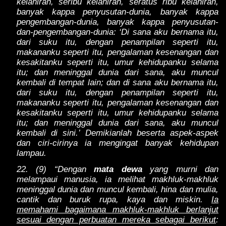
kelahiran, seribu kelahiran, seratus ribu kelahiran,
banyak kappa penyusutan-dunia, banyak kappa
pengembangan-dunia, banyak kappa penyusutan-
dan-pengembangan-dunia: ‘Di sana aku bernama itu,
dari suku itu, dengan penampilan seperti itu,
makananku seperti itu, pengalaman kesenangan dan
kesakitanku seperti itu, umur kehidupanku selama
itu; dan meninggal dunia dari sana, aku muncul
kembali di tempat lain; dan di sana aku bernama itu,
dari suku itu, dengan penampilan seperti itu,
makananku seperti itu, pengalaman kesenangan dan
kesakitanku seperti itu, umur kehidupanku selama
itu; dan meninggal dunia dari sana, aku muncul
kembali di sini.’ Demikianlah beserta aspek-aspek
dan ciri-cirinya ia mengingat banyak kehidupan
lampau.
22. (9) “Dengan
mata dewa
yang murni dan
melampaui manusia, ia melihat makhluk-makhluk
meninggal dunia dan muncul kembali, hina dan mulia,
cantik dan buruk rupa, kaya dan miskin.
Ia
memahami bagaimana makhluk-makhluk berlanjut
sesuai dengan perbuatan mereka sebagai berikut
: