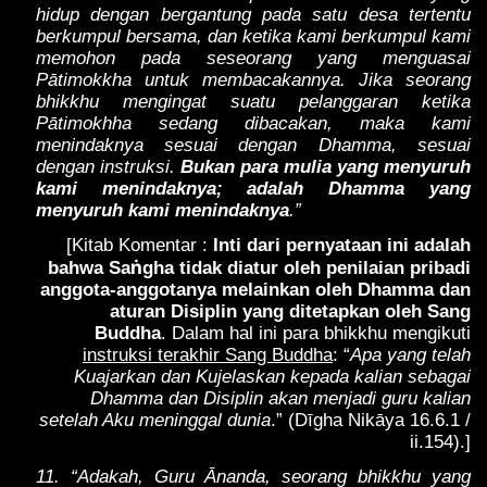
hidup dengan bergantung pada satu desa tertentu
berkumpul bersama, dan ketika kami berkumpul kami
memohon pada seseorang yang menguasai
Pātimokkha untuk membacakannya. Jika seorang
bhikkhu mengingat suatu pelanggaran ketika
Pātimokhha sedang dibacakan, maka kami
menindaknya sesuai dengan Dhamma, sesuai
dengan instruksi.
Bukan para mulia yang menyuruh
kami menindaknya; adalah Dhamma yang
menyuruh kami menindaknya
.”
[Kitab Komentar :
Inti dari pernyataan ini adalah
ṅ
bahwa Sa
gha tidak diatur oleh penilaian pribadi
anggota-anggotanya melainkan oleh Dhamma dan
aturan Disiplin yang ditetapkan oleh Sang
Buddha
. Dalam hal ini para bhikkhu mengikuti
instruksi terakhir Sang Buddha
: “
Apa yang telah
Kuajarkan dan Kujelaskan kepada kalian sebagai
Dhamma dan Disiplin akan menjadi guru kalian
setelah Aku meninggal dunia
.” (Dīgha Nikāya 16.6.1 /
ii.154).]
11. “Adakah, Guru Ānanda, seorang bhikkhu yang