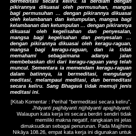
bermeditasi secara keliru. Ia berdiam dengan
pikirannya dikuasai oleh permusuhan, mangsa
bagi permusuhan … dengan pikirannya dikuasai
oleh kelambanan dan ketumpulan, mangsa bagi
kelambanan dan ketumpulan … dengan pikirannya
dikuasai oleh kegelisahan dan penyesalan,
mangsa bagi kegelisahan dan penyesalan …
dengan pikirannya dikuasai oleh keragu-raguan,
mangsa bagi keragu-raguan, dan ia tidak
memahami sebagaimana adanya jalan
membebaskan diri dari keragu-raguan yang telah
muncul. Sementara ia memendam keragu-raguan
dalam batinnya, ia bermeditasi, mengulangi
meditasi, melampaui meditasi, dan bermeditasi
secara keliru. Sang Bhagavā tidak memuji jenis
meditasi ini.
[Kitab Komentar : Perihal “bermeditasi secara keliru”,
Jhāyanti pajjhāyanti nijjhāyanti apajjhāyanti
.
Walaupun kata kerja ini secara berdiri sendiri tidak
memiliki makna negatif, rangkaian ini jelas
dimaksudkan sebagai penurunan. Pada Majjhima
Nikāya 108.26, empat kata kerja ini digunakan untuk