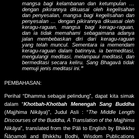
mangsa bagi kelambanan dan ketumpulan …
dengan pikirannya dikuasai oleh kegelisahan
dan penyesalan, mangsa bagi kegelisahan dan
penyesalan … dengan pikirannya dikuasai oleh
keragu-raguan, mangsa bagi keragu-raguan,
dan ia tidak memahami sebagaimana adanya
jalan membebaskan diri dari keragu-raguan
yang telah muncul. Sementara ia memendam
keragu-raguan dalam batinnya, ia bermeditasi,
mengulangi meditasi, melampaui meditasi, dan
bermeditasi secara keliru. Sang Bhagavā tidak
memuji jenis meditasi ini.
”
PEMBAHASAN:
Perihal “Dhamma sebagai pelindung”, dapat kita simak
dalam “
Khotbah-Khotbah Menengah Sang Buddha
(
Majjhima Nikāya
)”, Judul Asli : “
The Middle Length
Discourses of the Buddha, A Translation of the Majjhima
Nikāya
”, translated from the Pāli to English by Bhikkhu
ṇ
Ñā
amoli and Bhikkhu Bodhi, Wisdom Publications