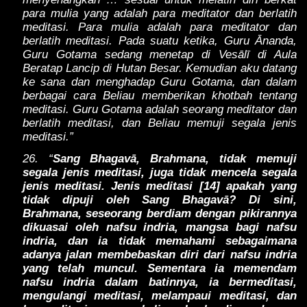
para mulia yang adalah para meditator dan berlatih
meditasi. Para mulia adalah para meditator dan
berlatih meditasi. Pada suatu ketika, Guru Ānanda,
Guru Gotama sedang menetap di Vesālī di Aula
Beratap Lancip di Hutan Besar. Kemudian aku datang
ke sana dan menghadap Guru Gotama, dan dalam
berbagai cara Beliau memberikan khotbah tentang
meditasi. Guru Gotama adalah seorang meditator dan
berlatih meditasi, dan Beliau memuji segala jenis
meditasi.”
26. “
Sang Bhagavā, Brahmana, tidak memuji
segala jenis meditasi, juga tidak mencela segala
jenis meditasi. Jenis meditasi [14] apakah yang
tidak dipuji oleh Sang Bhagavā? Di sini,
Brahmana, seseorang berdiam dengan pikirannya
dikuasai oleh nafsu indria, mangsa bagi nafsu
indria, dan ia tidak memahami sebagaimana
adanya jalan membebaskan diri dari nafsu indria
yang telah muncul. Sementara ia memendam
nafsu indria dalam batinnya, ia bermeditasi,
mengulangi meditasi, melampaui meditasi, dan