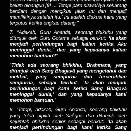
belum dibangun [9] ... Tetapi para siswaNya sekarang
berdiam dengan mengikuti jalan itu dan menjadi
memilikinya setelah itu.’ Ini adalah diskusi kami yang
terputus ketika engkau datang.”
7. “Adakah, Guru Ānanda, seorang bhikkhu yang
ditunjuk oleh Guru Gotama sebagai berikut:
‘Ia akan
menjadi perlindungan bagi kalian ketika Aku
meninggal dunia,’ dan yang kepadanya kalian
memohon bantuan?
”
“
Tidak ada seorang bhikkhu, Brahmana, yang
ditunjuk oleh Sang Bhagavā yang mengetahui dan
melihat, yang sempurna dan tercerahkan
sempurna, sebagai berikut: ‘Ia akan menjadi
perlindungan bagi kami ketika Sang Bhagavā
meninggal dunia,’ dan yang kepadanya kami
memohon bantuan.
”
8. “Tetapi, adakah, Guru Ānanda, seorang bhikkhu
ṅ
yang telah dipilih oleh Sa
gha dan ditunjuk oleh
sejumlah bhikkhu senior sebagai berikut:
‘Ia akan
menjadi perlindungan bagi kami ketika Sang