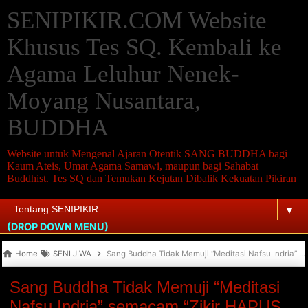
SENIPIKIR.COM Website
Khusus Tes SQ. Kembali ke
Agama Leluhur Nenek-
Moyang Nusantara,
BUDDHA
Website untuk Mengenal Ajaran Otentik SANG BUDDHA bagi
Kaum Ateis, Umat Agama Samawi, maupun bagi Sahabat
Buddhist. Tes SQ dan Temukan Kejutan Dibalik Kekuatan Pikiran
▼
(DROP DOWN MENU)
Home
SENI JIWA
Sang Buddha Tidak Memuji “Meditasi Nafsu Indria” semacam “Zikir HAPUS DOSA”
Sang Buddha Tidak Memuji “Meditasi
Nafsu Indria” semacam “Zikir HAPUS