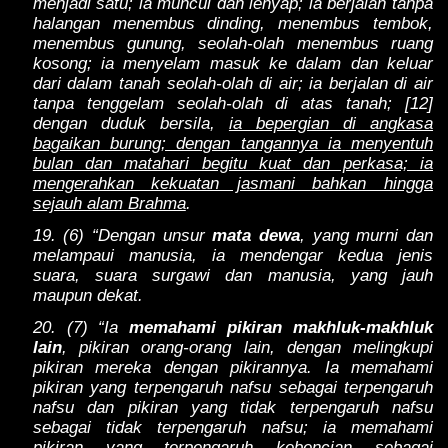
menjadi satu; ia muncul dan lenyap; ia berjalan tanpa
halangan menembus dinding, menembus tembok,
menembus gunung, seolah-olah menembus ruang
kosong; ia menyelam masuk ke dalam dan keluar
dari dalam tanah seolah-olah di air; ia berjalan di air
tanpa tenggelam seolah-olah di atas tanah; [12]
dengan duduk bersila,
ia bepergian di angkasa
bagaikan burung; dengan tangannya ia menyentuh
bulan dan matahari begitu kuat dan perkasa; ia
mengerahkan kekuatan jasmani bahkan hingga
sejauh alam Brahma
.
19. (6) “Dengan unsur
mata dewa
, yang murni dan
melampaui manusia, ia mendengar kedua jenis
suara, suara surgawi dan manusia, yang jauh
maupun dekat.
20. (7) “Ia
memahami pikiran makhluk-makhluk
lain
, pikiran orang-orang lain, dengan melingkupi
pikiran mereka dengan pikirannya. Ia memahami
pikiran yang terpengaruh nafsu sebagai terpengaruh
nafsu dan pikiran yang tidak terpengaruh nafsu
sebagai tidak terpengaruh nafsu; ia memahami
pikiran yang terpengaruh kebencian sebagai