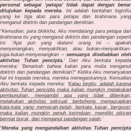
personal sebagai ‘petapa’ tidak dapat dengan benar
ditujukan kepada mereka
. Ini adalah bantahan logisK
yang ke tiga atas para petapa dan brahmana yang
menganut doktrin dan pandangan demikian.
“Kemudian, para bhikkhu, Aku mendatangi para petapa dan
brahmana itu yang menganut doktrin dan pandangan seperti
ini: ‘Apa pun yang dialami orang ini – apakah
menyenangkan, menyakitkan, atau bukan-menyakitkan-
juga-bukan-menyenangkan –
semuanya disebabkan oleh
aktivitas Tuhan pencipta
,’ Dan Aku berkata kepad
mereka: ‘Benarkah bahwa kalian para mulia menganut
doktrin dan pandangan demikian?’ Ketika Aku menanyakan
hal ini kepada mereka, mereka menegaskannya. Kemudian
Aku berkata kepada mereka: ‘
Kalau begitu, adalah karen
aktivitas Tuhan pencipta maka kalian mungkin melakukan
pembunuhan, mengambil apa yang tidak diberikan,
melakukan aktivitas seksual, berbohong, mengucapkan
kata-kata yang memecah-belah, berkata kasar, bergosip;
maka kalian mungkin penuh kerinduan, memiliki pikiran
berniat buruk, dan menganut pandangan salah
.’
“
Mereka yang mengandalkan aktivitas Tuhan pencipta