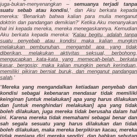
juga-bukan-menyenangkan –
semuanya terjadi tanpa
suatu sebab atau kondisi
,’ dan Aku berkata kepad
mereka: ‘Benarkah bahwa kalian para mulia menganut
doktrin dan pandangan demikian?’ Ketika Aku menanyakan
hal ini kepada mereka, mereka menegaskannya. Kemudian
Aku berkata kepada mereka: ‘
Kalau begitu, adalah tanp
suatu penyebab atau kondisi maka kalian mungkin
melakukan pembunuhan, mengambil apa yang tidak
diberikan, melakukan aktivitas seksual, berbohong,
mengucapkan kata-kata yang memecah-belah, berkata
kasar, bergosip; maka kalian mungkin penuh kerinduan,
memiliki pikiran berniat buruk, dan menganut pandangan
salah
.’
“
Mereka yang mengandalkan ketiadaan penyebab dan
kondisi sebagai kebenaran mendasar tidak memiliki
keinginan [untuk melakukan] apa yang harus dilakukan
dan [untuk menghindari melakukan] apa yang tidak
boleh dilakukan, juga mereka tidak berusaha dalam hal
ini. Karena mereka tidak memahami sebagai benar dan
sah segala sesuatu yang harus dilakukan dan tidak
boleh dilakukan, maka mereka berpikiran kacau, mereka
tidak menjaga diri mereka sendiri, dan bahkan sebutan