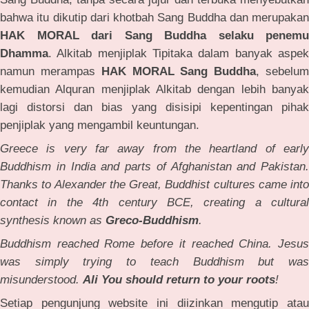
bahwa itu dikutip dari khotbah Sang Buddha dan merupakan
HAK MORAL dari Sang Buddha selaku penemu
Dhamma
. Alkitab menjiplak Tipitaka dalam banyak aspek
namun merampas
HAK MORAL Sang Buddha
, sebelu
kemudian Alquran menjiplak Alkitab dengan lebih banyak
lagi distorsi dan bias yang disisipi kepentingan pihak
penjiplak yang mengambil keuntungan.
Greece is very far away from the heartland of early
Buddhism in India and parts of Afghanistan and Pakistan.
Thanks to Alexander the Great, Buddhist cultures came into
contact in the 4th century BCE, creating a cultural
synthesis known as
Greco-Buddhism
.
Buddhism reached Rome before it reached China. Jesus
was simply trying to teach Buddhism but was
misunderstood.
Ali You should return to your roots
!
Setiap pengunjung website ini diizinkan mengutip atau