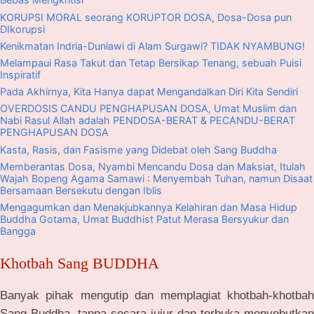
KORUPSI MORAL seorang KORUPTOR DOSA, Dosa-Dosa pun
DIkorupsi
Kenikmatan Indria-Duniawi di Alam Surgawi? TIDAK NYAMBUNG!
Melampaui Rasa Takut dan Tetap Bersikap Tenang, sebuah Puisi
Inspiratif
Pada Akhirnya, Kita Hanya dapat Mengandalkan Diri Kita Sendiri
OVERDOSIS CANDU PENGHAPUSAN DOSA, Umat Muslim dan
Nabi Rasul Allah adalah PENDOSA-BERAT & PECANDU-BERAT
PENGHAPUSAN DOSA
Kasta, Rasis, dan Fasisme yang Didebat oleh Sang Buddha
Memberantas Dosa, Nyambi Mencandu Dosa dan Maksiat, Itulah
Wajah Bopeng Agama Samawi : Menyembah Tuhan, namun Disaat
Bersamaan Bersekutu dengan Iblis
Mengagumkan dan Menakjubkannya Kelahiran dan Masa Hidup
Buddha Gotama, Umat Buddhist Patut Merasa Bersyukur dan
Bangga
Khotbah Sang BUDDHA
Banyak pihak mengutip dan memplagiat khotbah-khotbah
Sang Buddha, tanpa secara jujur dan terbuka menyebutkan