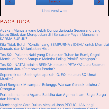
‹
›
Beranda
Lihat versi web
BACA JUGA
Adakah Manusia yang Lebih Dungu daripada Seseorang yang
justru Sibuk dan Merepotkan diri Bersusah-Payah Menanam
KARMA BURUK?
Kita Tidak Butuh “Kondisi yang SEMPURNA / IDEAL” untuk Memulai
Sesuatu dan Melanjutkan HIdup
Tes SQ : Puluhan Nabi yang Diturunkan Tuhan ke Bumi, Gagal
Membuat Punah Satupun Maksiat Paling Primitif, Mengapa?
Tes SQ : NATAL adalah BERKAH ataukah PETAKA? Juru Selamat
ataukah Juru (Pembawa) Petaka?
Sependek dan Sedangkal apakah IQ, EQ, maupun SQ Umat
Muslim?
Seni Bergerak Melampaui Belenggu Warisan Genetik Leluhur /
Orangtua
Perbedaan antara Agama Buddha dan Agama Islam, Bagai Surga
dan Neraka
Membongkar Cara Dukun Menjual Jasa PESUGIHAN bagi
Orangtua yang Hendak Menumbalkan Anak Kandung Sendiri