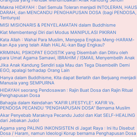
Makna HIDAYAH : Dari Semula Toleran menjadi INTOLERAN, HAUS
DARAH, dan MENCANDU PENGHAPUSAN DOSA (bagi PENDOSA,
Tentunya)
MISI MISIONARIS & PENYELAMATAN dalam Buddhisme
Kiat Membentengi Diri dari Modus MANIPULASI PIKIRAN
Kata Allah : Wahai Para Muslim, Mengepa Engkau Meng-HARAM-
kan Apa yang telah Allah HALAL-kan Bagi Engkau?
KRIMINAL PSIKOPAT EGOISTIK yang Disembah dan Ditiru oleh
para Umat Agama Samawi, IBRAHIM / ISMAIL Menyembelih Anak
JIka Anak Kandung Sendiri saja Mau dan Tega Disembelih Demi
EGO, apalagi terhadap Orang Lain
Hanya dalam Buddhisme, Kita dapat Berlatih dan Berjuang menjadi
Manusia yang SEMPURNA
HIDAYAH seorang Pendosawan : Rajin Buat Dosa dan Rajin Ritual
Penghapusan Dosa
Bahagia dalam Keindahan “KAFIR LIFESTYLE”. KAFIR Vs.
PENDOSA PECANDU “PENGHAPUSAN DOSA” Bernama Muslim
Akar Penyebab Maraknya Pecandu Judol dan Kiat SELF-HEALING
dari Jebakan Judol
Agama yang PALING INKONSISTEN di Jagat Raya : Ini Itu Disebut
Dosa / Haram, namun Ideologi Korup bernama Penghapusan Dosa