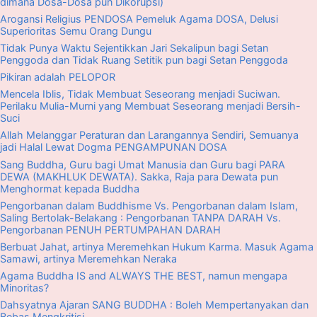
dimana Dosa-Dosa pun Dikorupsi)
Arogansi Religius PENDOSA Pemeluk Agama DOSA, Delusi
Superioritas Semu Orang Dungu
Tidak Punya Waktu Sejentikkan Jari Sekalipun bagi Setan
Penggoda dan Tidak Ruang Setitik pun bagi Setan Penggoda
Pikiran adalah PELOPOR
Mencela Iblis, Tidak Membuat Seseorang menjadi Suciwan.
Perilaku Mulia-Murni yang Membuat Seseorang menjadi Bersih-
Suci
Allah Melanggar Peraturan dan Larangannya Sendiri, Semuanya
jadi Halal Lewat Dogma PENGAMPUNAN DOSA
Sang Buddha, Guru bagi Umat Manusia dan Guru bagi PARA
DEWA (MAKHLUK DEWATA). Sakka, Raja para Dewata pun
Menghormat kepada Buddha
Pengorbanan dalam Buddhisme Vs. Pengorbanan dalam Islam,
Saling Bertolak-Belakang : Pengorbanan TANPA DARAH Vs.
Pengorbanan PENUH PERTUMPAHAN DARAH
Berbuat Jahat, artinya Meremehkan Hukum Karma. Masuk Agama
Samawi, artinya Meremehkan Neraka
Agama Buddha IS and ALWAYS THE BEST, namun mengapa
Minoritas?
Dahsyatnya Ajaran SANG BUDDHA : Boleh Mempertanyakan dan
Bebas Mengkritisi