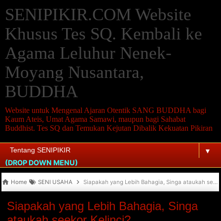
SENIPIKIR.COM Website
Khusus Tes SQ. Kembali ke
Agama Leluhur Nenek-
Moyang Nusantara,
BUDDHA
Website untuk Mengenal Ajaran Otentik SANG BUDDHA bagi
Kaum Ateis, Umat Agama Samawi, maupun bagi Sahabat
Buddhist. Tes SQ dan Temukan Kejutan Dibalik Kekuatan Pikiran
▼
(DROP DOWN MENU)
Home
SENI USAHA
Siapakah yang Lebih Bahagia, Singa ataukah seekor Kelinci?
Siapakah yang Lebih Bahagia, Singa
ataukah seekor Kelinci?