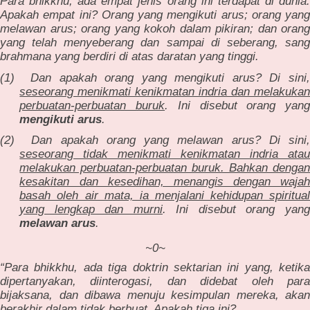
Para bhikkhu, ada empat jenis orang ini terdapat di dunia.
Apakah empat ini? Orang yang mengikuti arus; orang yang
melawan arus; orang yang kokoh dalam pikiran; dan orang
yang telah menyeberang dan sampai di seberang, sang
brahmana yang berdiri di atas daratan yang tinggi.
(1)
Dan apakah orang yang mengikuti arus? Di sini
seseorang menikmati kenikmatan indria dan melakukan
perbuatan-perbuatan buruk
. Ini disebut orang yan
mengikuti arus
.
(2)
Dan apakah orang yang melawan arus? Di sini
seseorang tidak menikmati kenikmatan indria atau
melakukan perbuatan-perbuatan buruk. Bahkan dengan
kesakitan dan kesedihan, menangis dengan wajah
basah oleh air mata, ia menjalani kehidupan spiritual
yang lengkap dan murni
. Ini disebut orang yang
melawan arus
.
~0~
“Para bhikkhu, ada tiga doktrin sektarian ini yang, ketika
dipertanyakan, diinterogasi, dan didebat oleh para
bijaksana, dan dibawa menuju kesimpulan mereka, akan
berakhir dalam tidak berbuat. Apakah tiga ini?