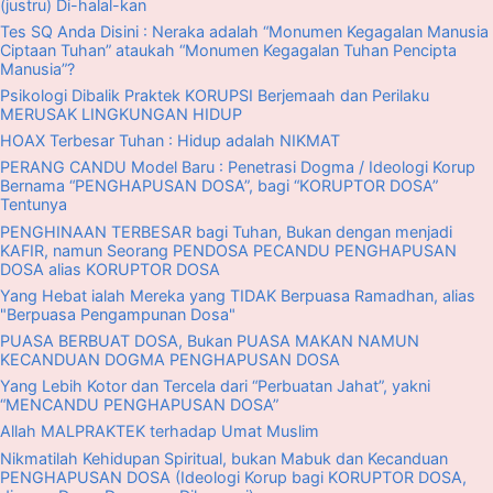
(justru) Di-halal-kan
Tes SQ Anda Disini : Neraka adalah “Monumen Kegagalan Manusia
Ciptaan Tuhan” ataukah “Monumen Kegagalan Tuhan Pencipta
Manusia”?
Psikologi Dibalik Praktek KORUPSI Berjemaah dan Perilaku
MERUSAK LINGKUNGAN HIDUP
HOAX Terbesar Tuhan : Hidup adalah NIKMAT
PERANG CANDU Model Baru : Penetrasi Dogma / Ideologi Korup
Bernama “PENGHAPUSAN DOSA”, bagi “KORUPTOR DOSA”
Tentunya
PENGHINAAN TERBESAR bagi Tuhan, Bukan dengan menjadi
KAFIR, namun Seorang PENDOSA PECANDU PENGHAPUSAN
DOSA alias KORUPTOR DOSA
Yang Hebat ialah Mereka yang TIDAK Berpuasa Ramadhan, alias
"Berpuasa Pengampunan Dosa"
PUASA BERBUAT DOSA, Bukan PUASA MAKAN NAMUN
KECANDUAN DOGMA PENGHAPUSAN DOSA
Yang Lebih Kotor dan Tercela dari “Perbuatan Jahat”, yakni
“MENCANDU PENGHAPUSAN DOSA”
Allah MALPRAKTEK terhadap Umat Muslim
Nikmatilah Kehidupan Spiritual, bukan Mabuk dan Kecanduan
PENGHAPUSAN DOSA (Ideologi Korup bagi KORUPTOR DOSA,