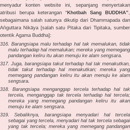
menyadur konten website ini, sepanjang menyertakan
atribusi berupa keterangan “
Khotbah
Sang
BUDDHA”
,
sebagaimana salah satunya dikutip dari Dhammapada dan
ṅ
A
guttara Nikāya [salah satu Pitaka dari Tipitaka, sumber
otentik Agama Buddha]:
316. Barangsiapa malu terhadap hal tak memalukan, tidak
malu terhadap hal memalukan; mereka yang memegang
pandangan keliru itu akan menuju ke alam sengsara.
317. Juga, barangsiapa takut terhadap hal tak menakutkan,
tidak takut terhadap hal menakutkan; mereka yang
memegang pandangan keliru itu akan menuju ke alam
sengsara.
318. Barangsiapa menganggap tercela terhadap hal tak
tercela, menganggap tak tercela terhadap hal tercela;
mereka yang memegang pandangan keliru itu akan
menuju ke alam sengsara.
319. Sebaliknya, barangsiapa menyadari hal tercela
sebagai yang tercela, menyadari hal tak tercela sebagai
yang tak tercela; mereka yang memegang pandangan