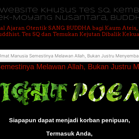
M Website Khusus Tes SQ. Kem
ek-Moyang Nusantara, BUDD
al Ajaran Otentik SANG BUDDHA bagi Kaum Ateis
ddhist. Tes SQ dan Temukan Kejutan Dibalik Kekua
Umat Manusia Semestinya Melawan Allah, Bukan Justru Menyemb
emestinya Melawan Allah, Bukan Justru
Siapapun dapat menjadi korban penipuan,
Termasuk Anda,