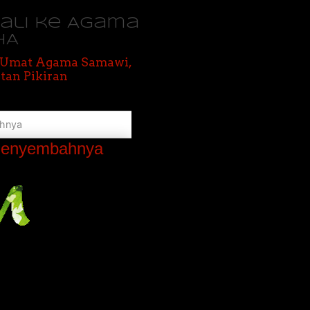
bali ke Agama
HA
, Umat Agama Samawi,
tan Pikiran
ahnya
 Menyembahnya